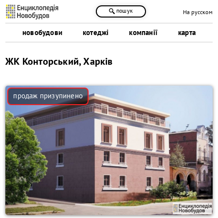
пошук
На русском
новобудови
котеджі
компанії
карта
ЖК Конторський, Харків