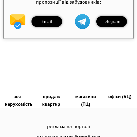
пропозиції від забудовників:
Email
Telegram
вся
продаж
магазини
офіси (БЦ)
нерухомість
квартир
(ТЦ)
реклама на порталі
novobudovy.com@gmail.com