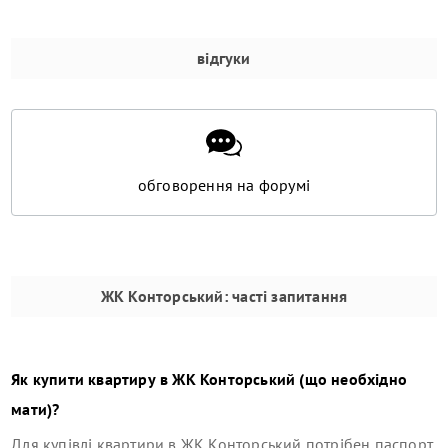
відгуки
обговорення на форумі
ЖК Конторський
: часті запитання
Як купити квартиру в
ЖК Конторський
(що необхідно
мати)?
Для купівлі квартири в
ЖК Конторський
потрібен паспорт