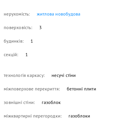
нерухомість:
житлова новобудова
поверховість:
3
будинків:
1
секцій:
1
технологія каркасу:
несучі стіни
міжповерхове перекриття:
бетонні плити
зовнішні стіни:
газоблок
міжквартирні перегородки:
газоблоки