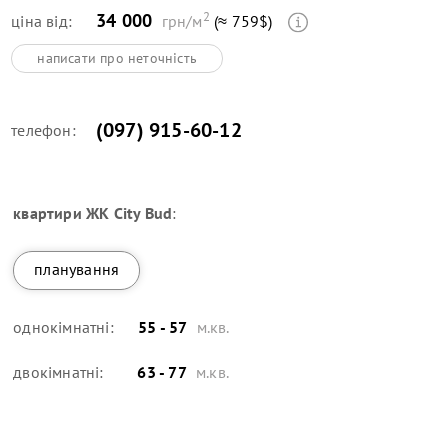
2
34 000
ціна від:
грн/м
(≈ 759$)
написати про неточність
(097) 915-60-12
телефон:
квартири
ЖК City Bud
:
планування
однокімнатні:
55 - 57
м.кв.
двокімнатні:
63 - 77
м.кв.