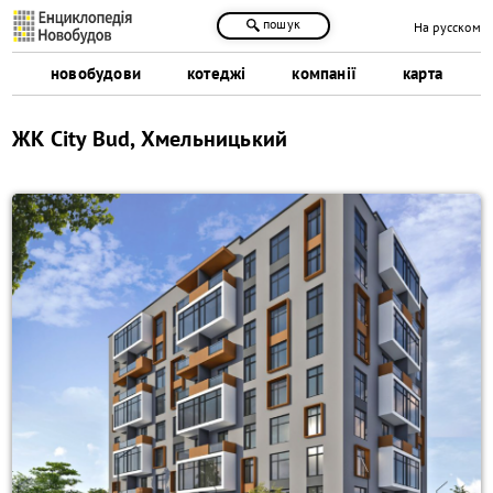
пошук
На русском
новобудови
котеджі
компанії
карта
ЖК City Bud, Хмельницький