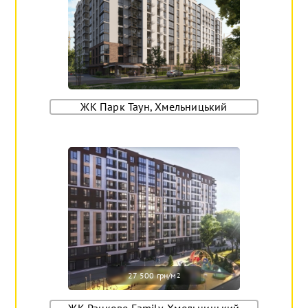
ЖК Парк Таун, Хмельницький
27 500 грн/м
2
ЖК Ранкове Family, Хмельницький