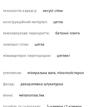
технологія каркасу:
несучі стіни
конструкційний матеріал:
цегла
міжповерхове перекриття:
бетонні плити
зовнішні стіни:
цегла
міжквартирні перегородки:
цегляні
утеплення:
мінеральна вата, пінополістирол
фасад:
декоративна штукатурка
вікна:
металопластик
профіль та склопакет:
5-камерн./2-камерн.