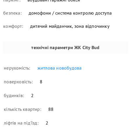
безпека:
домофони / система контролю доступа
комфорт:
дитячий майданчик, зона відпочинку
технічні параметри
ЖК City Bud
нерухомість:
житлова новобудова
поверховість:
8
будинків:
2
кількість квартир:
88
ліфтів на під'їзд:
2