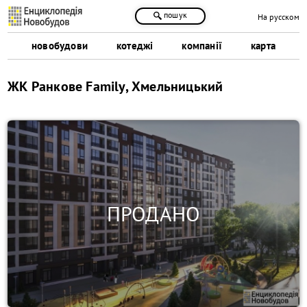
пошук
На русском
новобудови
котеджі
компанії
карта
ЖК Ранкове Family, Хмельницький