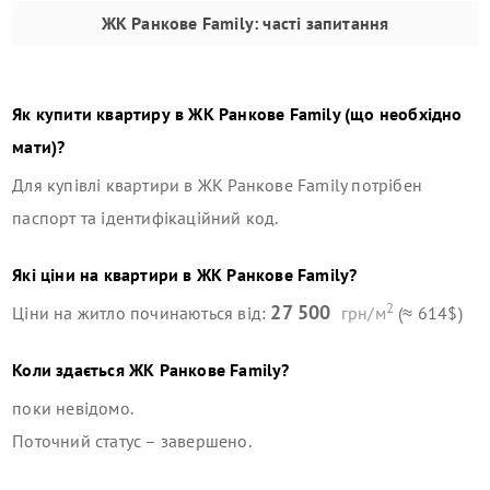
ЖК Ранкове Family
: часті запитання
Як купити квартиру в
ЖК Ранкове Family
(що необхідно
мати)?
Для купівлі квартири в
ЖК Ранкове Family
потрібен
паспорт та ідентифікаційний код.
Які ціни на квартири в
ЖК Ранкове Family
?
2
27 500
Ціни на житло починаються від:
грн/м
(≈ 614$)
Коли здається
ЖК Ранкове Family
?
поки невідомо.
Поточний статус –
завершено
.