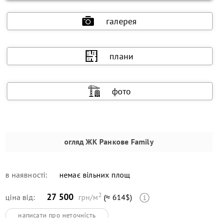
галерея
плани
фото
огляд
ЖК Ранкове Family
в наявності:
немає вільних площ
2
27 500
ціна від:
грн/м
(≈ 614$)
написати про неточність