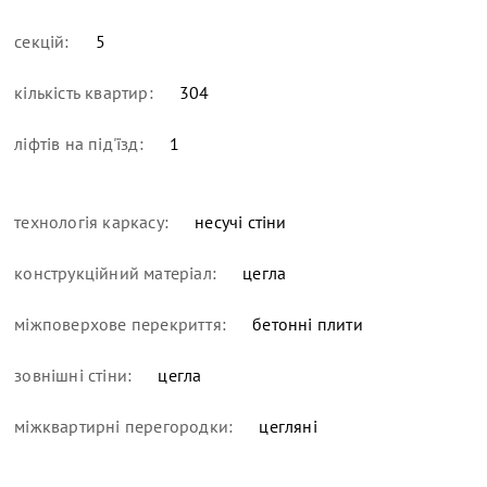
секцій:
5
кількість квартир:
304
ліфтів на під'їзд:
1
технологія каркасу:
несучі стіни
конструкційний матеріал:
цегла
міжповерхове перекриття:
бетонні плити
зовнішні стіни:
цегла
міжквартирні перегородки:
цегляні