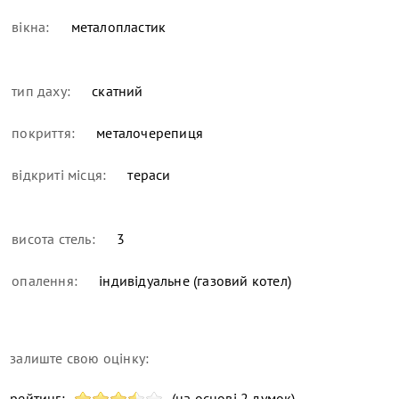
вікна:
металопластик
тип даху:
скатний
покриття:
металочерепиця
відкриті місця:
тераси
висота стель:
3
опалення:
індивідуальне (газовий котел)
залиште свою оцінку:
рейтинг:
(на основі 2 думок)