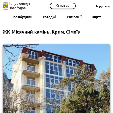
пошук
На русском
новобудови
котеджі
компанії
карта
ЖК Місячний камінь, Крим, Сімеїз