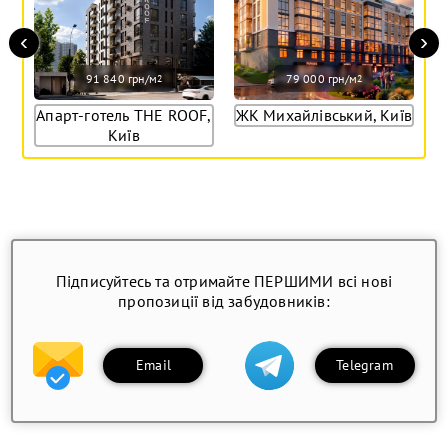
‹
›
91 840 грн/м
79 000 грн/м
2
2
Апарт-готель THE ROOF,
ЖК Михайлівський, Київ
Київ
Підписуйтесь та отримайте ПЕРШИМИ всі нові
пропозиції від забудовників:
Email
Telegram