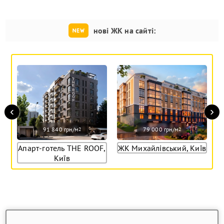
нові ЖК на сайті:
‹
›
91 840 грн/м
79 000 грн/м
2
2
Апарт-готель THE ROOF,
ЖК Михайлівський, Київ
Київ