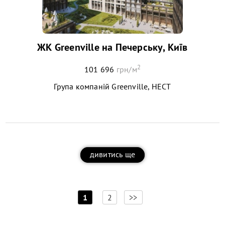
ЖК Greenville на Печерську, Київ
2
101 696
грн/м
Група компаній Greenville, НЕСТ
дивитись ще
[
]
1
2
>>