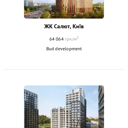
ЖК Салют, Київ
2
64 064
грн/м
Bud development