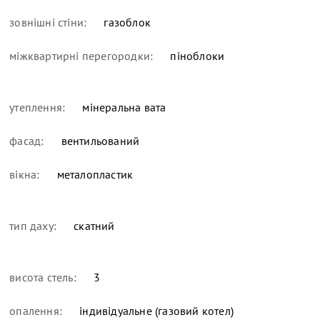
зовнішні стіни:
газоблок
міжквартирні перегородки:
піноблоки
утеплення:
мінеральна вата
фасад:
вентильований
вікна:
металопластик
тип даху:
скатний
висота стель:
3
опалення:
індивідуальне (газовий котел)