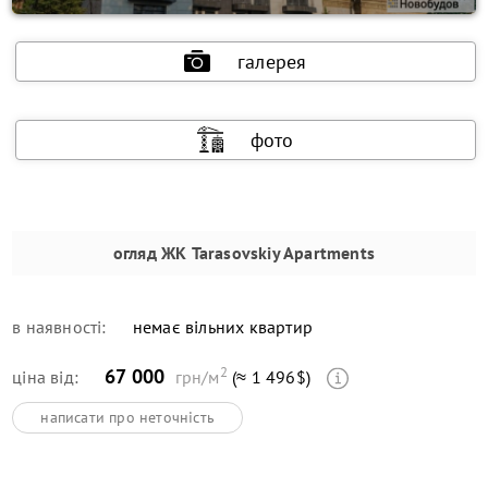
галерея
фото
огляд
ЖК Tarasovskiy Apartments
в наявності:
немає вільних квартир
2
67 000
ціна від:
грн/м
(≈ 1 496$)
написати про неточність