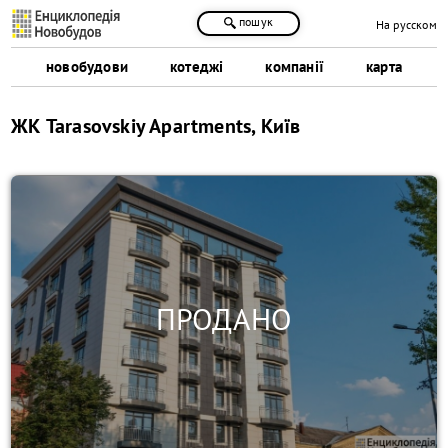
пошук
На русском
новобудови
котеджі
компанії
карта
ЖК Tarasovskiy Apartments, Київ