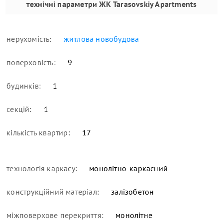
технічні параметри
ЖК Tarasovskiy Apartments
нерухомість:
житлова новобудова
поверховість:
9
будинків:
1
секцій:
1
кількість квартир:
17
технологія каркасу:
монолітно-каркасний
конструкційний матеріал:
залізобетон
міжповерхове перекриття:
монолітне