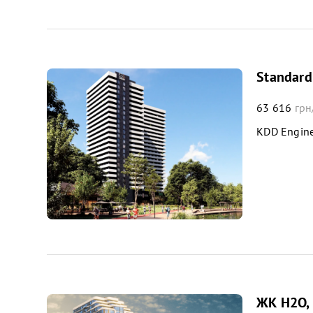
Standard
63 616
грн
KDD Engine
ЖК H2O, 