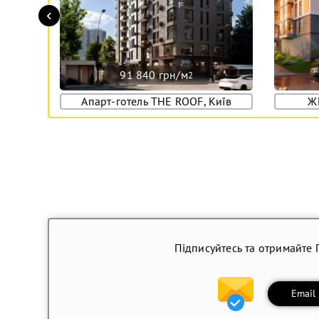
‹
91 840 грн/м
2
Апарт-готель THE ROOF, Київ
Ж
Підписуйтесь та отримайте 
Email