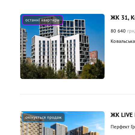
ЖК 31, К
80 640
грн
Ковальськ
ЖК LIVE i
Перфект Г