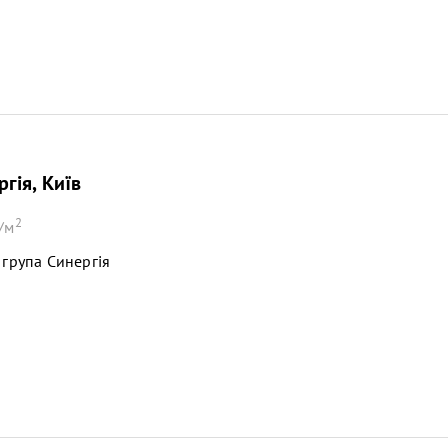
гія, Київ
2
/м
 група Синергія