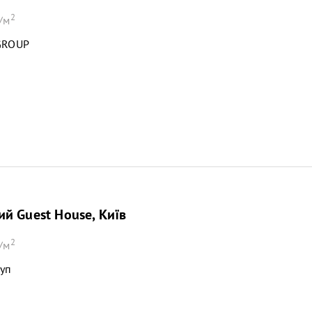
2
/м
GROUP
й Guest House, Київ
2
/м
руп