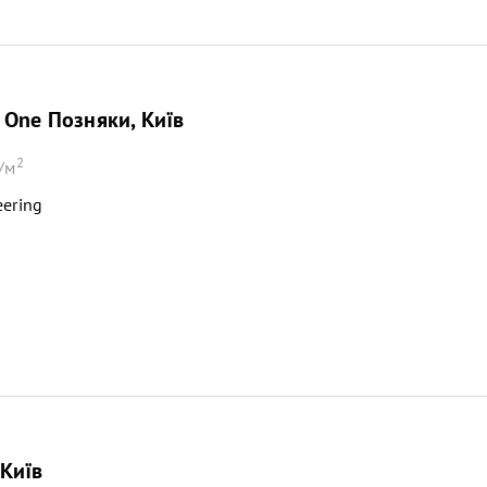
 One Позняки, Київ
2
/м
ering
Київ