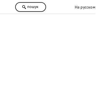
пошук
На русском