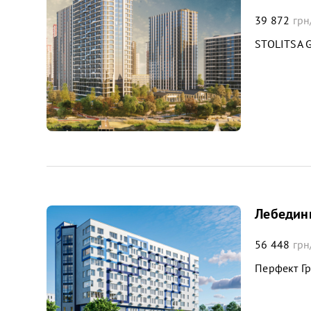
39 872
грн
STOLITSA 
Лебедини
56 448
грн
Перфект Г