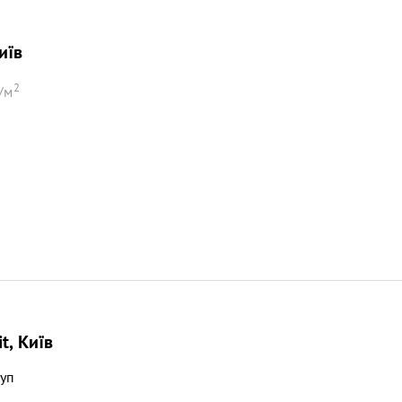
иїв
2
/м
а
t, Київ
руп