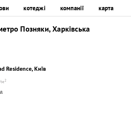
ови
котеджі
компанії
карта
метро Позняки, Харківська
d Residence, Київ
2
/м
уд