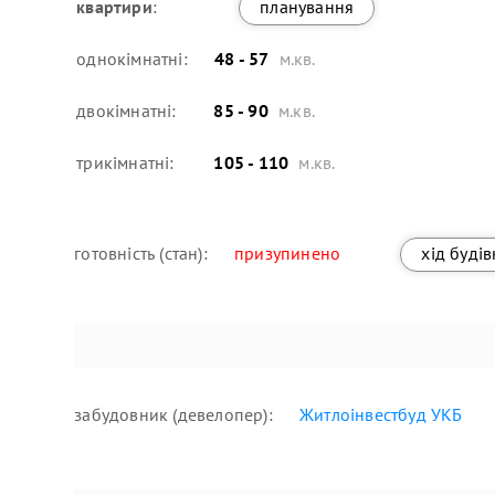
квартири
:
планування
однокімнатні:
48 - 57
м.кв.
двокімнатні:
85 - 90
м.кв.
трикімнатні:
105 - 110
м.кв.
готовність (стан):
призупинено
хід буді
забудовник (девелопер):
Житлоінвестбуд УКБ