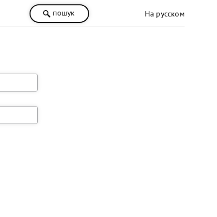
пошук
На русском