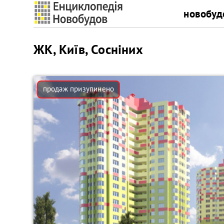
новобуд
ЖК, Київ, Сосніних