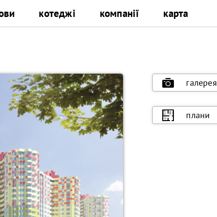
ови
котеджі
компанії
карта
галерея
плани