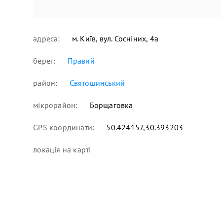
адреса:
м. Київ, вул. Сосніних, 4а
берег:
Правий
район:
Святошинський
мікрорайон:
Борщаговка
GPS координати:
50.424157,30.393203
локація
на карті