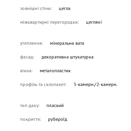
зовнішні стіни:
цегла
міжквартирні перегородки:
цегляні
утеплення:
мінеральна вата
фасад:
декоративна штукатурка
вікна:
металопластик
профіль та склопакет:
5-камерн./2-камерн.
тип даху:
плаский
покриття:
рубероїд