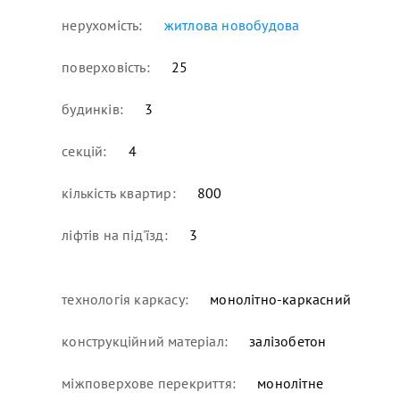
нерухомість:
житлова новобудова
поверховість:
25
будинків:
3
секцій:
4
кількість квартир:
800
ліфтів на під'їзд:
3
технологія каркасу:
монолітно-каркасний
конструкційний матеріал:
залізобетон
міжповерхове перекриття:
монолітне