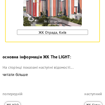
36 150 грн/м
2
ЖК Отрада, Київ
основна інформація
ЖК The LIGHT
:
На сторінці показані наступні відомості:...
читати більше
попередній
наступний
ЖК H2O
ЖК Sister