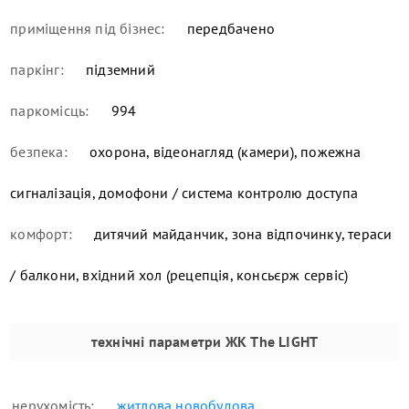
приміщення під бізнес:
передбачено
паркінг:
підземний
паркомісць:
994
безпека:
охорона, відеонагляд (камери), пожежна
сигналізація, домофони / система контролю доступа
комфорт:
дитячий майданчик, зона відпочинку, тераси
/ балкони, вхідний хол (рецепція, консьєрж сервіс)
технічні параметри
ЖК The LIGHT
нерухомість:
житлова новобудова