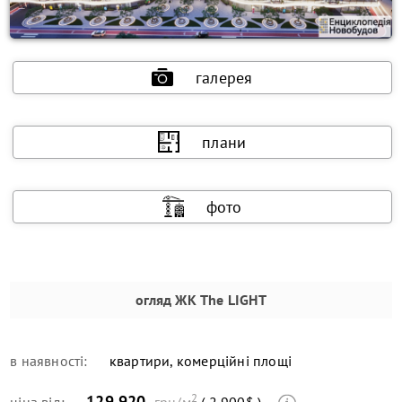
галерея
плани
фото
огляд
ЖК The LIGHT
в наявності:
квартири, комерційні площі
2
129 920
ціна від:
грн/м
( 2 900$ )