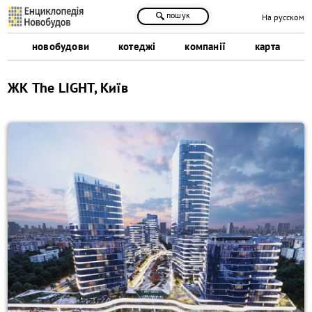
пошук
На русском
новобудови
котеджі
компанії
карта
ЖК The LIGHT, Київ