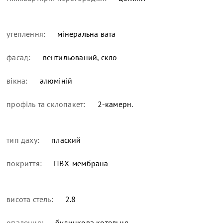
утеплення:
мінеральна вата
фасад:
вентильований, скло
вікна:
алюміній
профіль та склопакет:
2-камерн.
тип даху:
плаский
покриття:
ПВХ-мембрана
висота стель:
2.8
опалення:
будинкова котельня