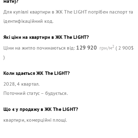
мати)?
Для купівлі квартири в
ЖК The LIGHT
потрібен паспорт та
ідентифікаційний код.
Які ціни на квартири в
ЖК The LIGHT
?
2
129 920
Ціни на житло починаються від:
грн/м
( 2 900$
)
Коли здається
ЖК The LIGHT
?
2028, 4 квартал
.
Поточний статус –
будується
.
Що є у продажу в
ЖК The LIGHT
?
квартири, комерційні площі
.