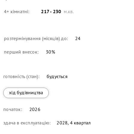
4+ кімнатні:
217 - 230
м.кв.
розтермінування (місяців) до:
24
перший внесок:
30
%
готовність (стан):
будується
хід будівництва
початок:
2026
здача в експлуатацію:
2028, 4 квартал