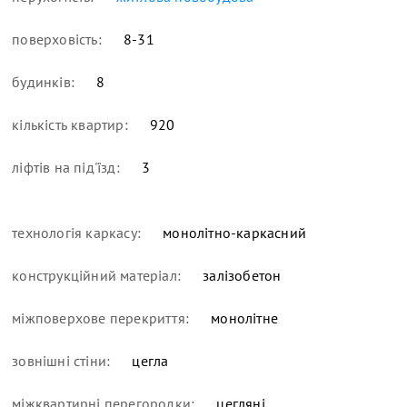
поверховість:
8-31
будинків:
8
кількість квартир:
920
ліфтів на під'їзд:
3
технологія каркасу:
монолітно-каркасний
конструкційний матеріал:
залізобетон
міжповерхове перекриття:
монолітне
зовнішні стіни:
цегла
міжквартирні перегородки:
цегляні