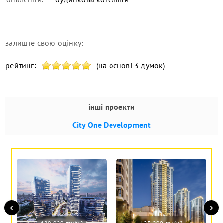
залиште свою оцінку:
рейтинг:
(на основі 3 думок)
інші проекти
City One Development
‹
›
129 920 грн/м
123 200 грн/м
2
2