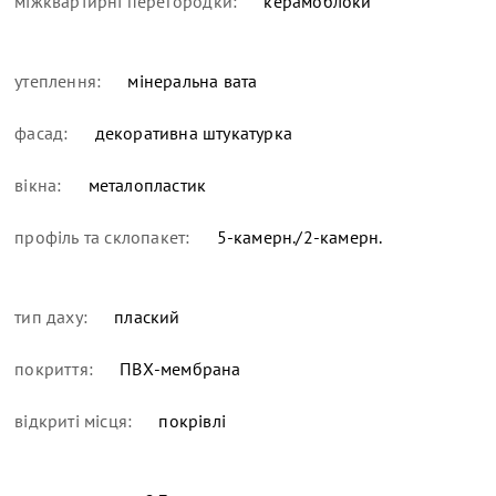
міжквартирні перегородки:
керамоблоки
утеплення:
мінеральна вата
фасад:
декоративна штукатурка
вікна:
металопластик
профіль та склопакет:
5-камерн./2-камерн.
тип даху:
плаский
покриття:
ПВХ-мембрана
відкриті місця:
покрівлі