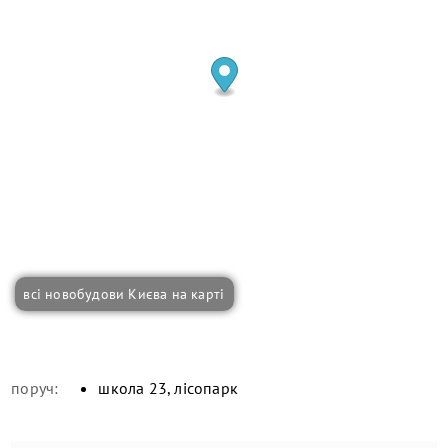
всі новобудови Києва на карті
поруч:
школа 23, лісопарк