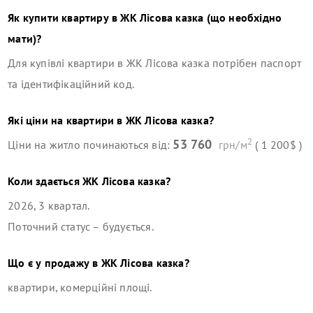
Як купити квартиру в
ЖК Лісова казка
(що необхідно
мати)?
Для купівлі квартири в
ЖК Лісова казка
потрібен паспорт
та ідентифікаційний код.
Які ціни на квартири в
ЖК Лісова казка
?
2
53 760
Ціни на житло починаються від:
грн/м
( 1 200$ )
Коли здається
ЖК Лісова казка
?
2026, 3 квартал
.
Поточний статус –
будується
.
Що є у продажу в
ЖК Лісова казка
?
квартири, комерційні площі
.