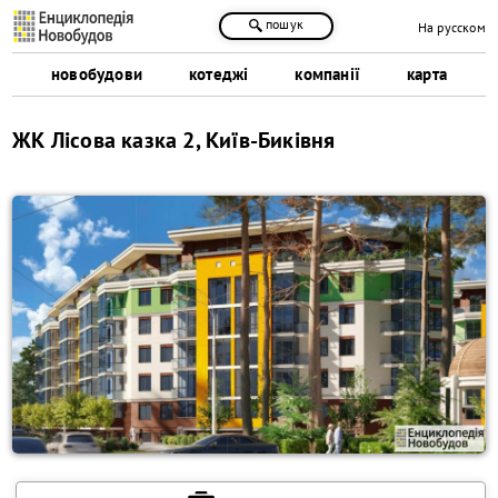
пошук
На русском
новобудови
котеджі
компанії
карта
ЖК Лісова казка 2, Київ-Биківня