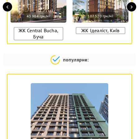
‹
›
43 904 грн/м
107 520 грн/м
2
2
ЖК Central Bucha,
ЖК Ідеаліст, Київ
Буча
популярне: