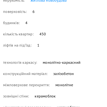
нерухомість:
житлова новобудова
поверховість:
6
будинків:
4
кількість квартир:
450
ліфтів на під'їзд:
1
технологія каркасу:
монолітно-каркасний
конструкційний матеріал:
залізобетон
міжповерхове перекриття:
монолітне
зовнішні стіни:
керамоблок