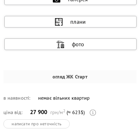
плани
фото
огляд
ЖК Старт
в наявності:
немає вільних квартир
2
27 900
ціна від:
грн/м
(≈ 623$)
написати про неточність