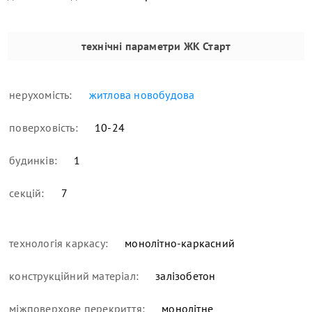
технічні параметри
ЖК Старт
нерухомість:
житлова новобудова
поверховість:
10-24
будинків:
1
секцій:
7
технологія каркасу:
монолітно-каркасний
конструкційний матеріал:
залізобетон
міжповерхове перекриття:
монолітне