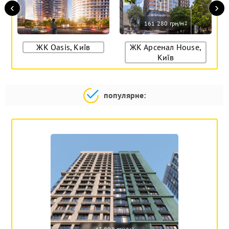
‹
›
161 280 грн/м
2
ЖК Oasis, Київ
ЖК Арсенал House,
Київ
популярне: