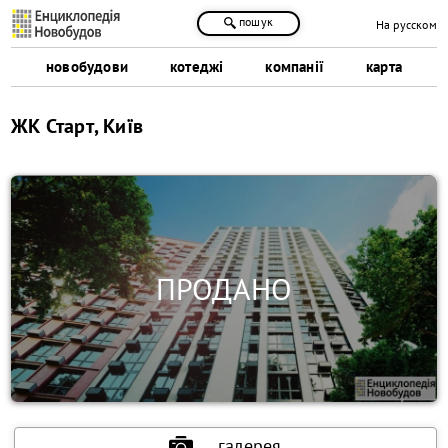
пошук
На русском
новобудови
котеджі
компанії
карта
ЖК Старт, Київ
галерея