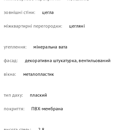
зовнішні стіни:
цегла
міжквартирні перегородки:
цегляні
утеплення:
мінеральна вата
фасад:
декоративна штукатурка, вентильований
вікна:
металопластик
тип даху:
плаский
покриття:
ПВХ-мембрана
висота стель:
2,8