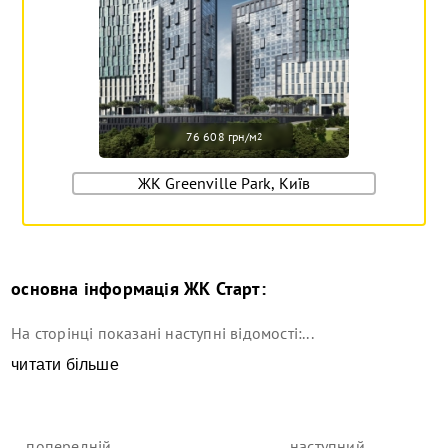
76 608 грн/м
2
ЖК Greenville Park, Київ
основна інформація
ЖК Старт
:
На сторінці показані наступні відомості:...
читати більше
попередній
наступний