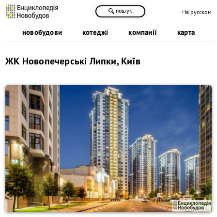
пошук
На русском
новобудови
котеджі
компанії
карта
ЖК Новопечерські Липки, Київ