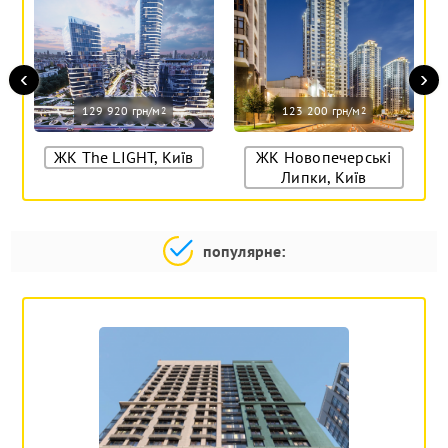
‹
›
129 920 грн/м
123 200 грн/м
2
2
ЖК The LIGHT, Київ
ЖК Новопечерські
Липки, Київ
популярне: