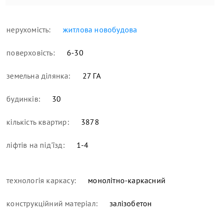
нерухомість:
житлова новобудова
поверховість:
6-30
земельна ділянка:
27 ГА
будинків:
30
кількість квартир:
3878
ліфтів на під'їзд:
1-4
технологія каркасу:
монолітно-каркасний
конструкційний матеріал:
залізобетон