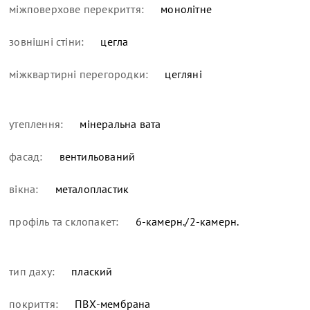
міжповерхове перекриття:
монолітне
зовнішні стіни:
цегла
міжквартирні перегородки:
цегляні
утеплення:
мінеральна вата
фасад:
вентильований
вікна:
металопластик
профіль та склопакет:
6-камерн./2-камерн.
тип даху:
плаский
покриття:
ПВХ-мембрана