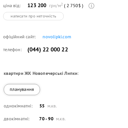
2
123 200
ціна від:
грн/м
( 2 750$ )
написати про неточність
офіційний сайт:
novolipki.com
(044) 22 000 22
телефон:
квартири
ЖК Новопечерські Липки
:
планування
однокімнатні:
55
м.кв.
двокімнатні:
70 - 90
м.кв.