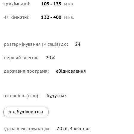
трикімнатні:
105 - 135
м.кв.
4+ кімнатні:
132 - 400
м.кв.
розтермінування (місяців) до:
24
перший внесок:
20
%
державна програма:
єВідновлення
готовність (стан):
будується
хід будівництва
здача в експлуатацію:
2026, 4 квартал