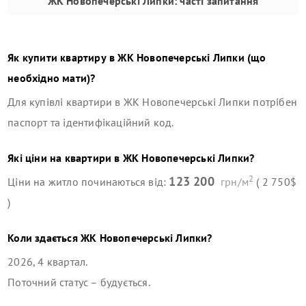
ЖК Новопечерські Липки
: часті запитання
Як купити квартиру в
ЖК Новопечерські Липки
(що
необхідно мати)?
Для купівлі квартири в
ЖК Новопечерські Липки
потрібен
паспорт та ідентифікаційний код.
Які ціни на квартири в
ЖК Новопечерські Липки
?
2
123 200
Ціни на житло починаються від:
грн/м
( 2 750$
)
Коли здається
ЖК Новопечерські Липки
?
2026, 4 квартал
.
Поточний статус –
будується
.