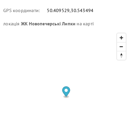
GPS координати:
50.409529,30.543494
локація
ЖК Новопечерські Липки
на карті