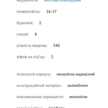
поверховість:
16-17
будинків:
2
секцій:
8
кількість квартир:
540
ліфтів на під'їзд:
2
технологія каркасу:
монолітно-каркасний
конструкційний матеріал:
залізобетон
міжповерхове перекриття:
монолітне
зовнішні стіни:
газоблок