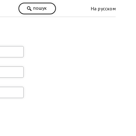
пошук
На русском