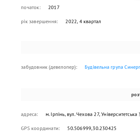
початок:
2017
рік завершення:
2022, 4 квартал
забудовник (девелопер):
Будівельна група Синерг
роз
адреса:
м. Ірпінь, вул. Чехова 27, Університетська
GPS координати:
50.506999,30.230425