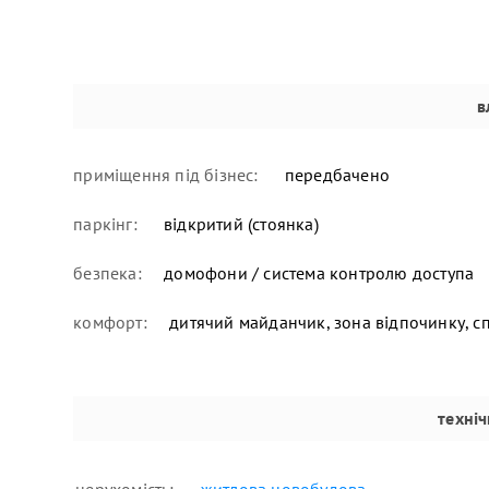
в
приміщення під бізнес:
передбачено
паркінг:
відкритий (стоянка)
безпека:
домофони / система контролю доступа
комфорт:
дитячий майданчик, зона відпочинку, 
техні
нерухомість:
житлова новобудова