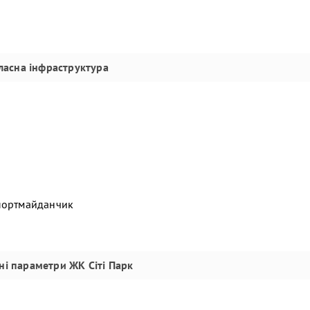
ласна інфраструктура
спортмайданчик
чні параметри
ЖК Сіті Парк