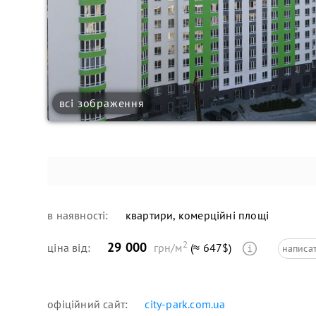
всі зображення
в наявності:
квартири, комерційні площі
2
29 000
ціна від:
грн/м
(≈ 647$)
написа
офіційний сайт:
city-park.com.ua