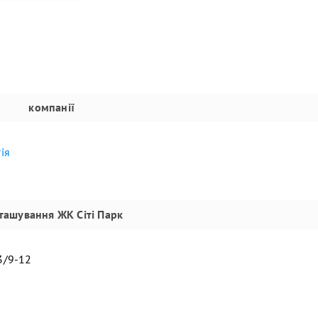
компанії
ія
ташування
ЖК Сіті Парк
 3/9-12