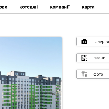
ови
котеджі
компанії
карта
галерея
плани
фото