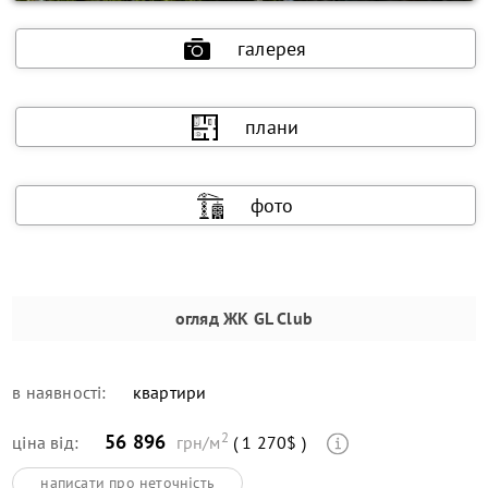
галерея
плани
фото
огляд
ЖК GL Club
в наявності:
квартири
2
56 896
ціна від:
грн/м
( 1 270$ )
написати про неточність