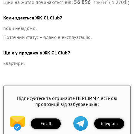
2
56 896
Ціни на житло починаються від:
грн/м
( 1 270$ )
Коли здається
ЖК GL Club
?
поки невідомо.
Поточний статус –
здано в експлуатацію
.
Що є у продажу в
ЖК GL Club
?
квартири
.
Підписуйтесь та отримайте ПЕРШИМИ всі нові
пропозиції від забудовників:
Email
Telegram