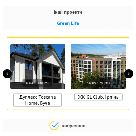
інші проекти
Green Life
‹
›
6 048 000 грн
56 896 грн/м
2
Дуплекс Toscana
ЖК GL Club, Ірпінь
Home, Буча
популярне: