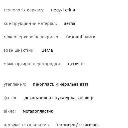
технологія каркасу:
несучі стіни
конструкційний матеріал:
цегла
міжповерхове перекриття:
бетонні плити
зовнішні стіни:
цегла
міжквартирні перегородки:
цегляні
утеплення:
пінопласт, мінеральна вата
фасад:
декоративна штукатурка, клінкер
вікна:
металопластик
профіль та склопакет:
5-камерн./2-камерн.