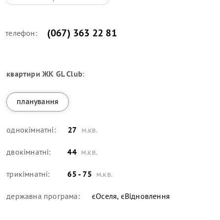
(067) 363 22 81
телефон:
квартири
ЖК GL Club
:
планування
однокімнатні:
27
м.кв.
двокімнатні:
44
м.кв.
трикімнатні:
65 - 75
м.кв.
державна програма:
єОселя, єВідновлення