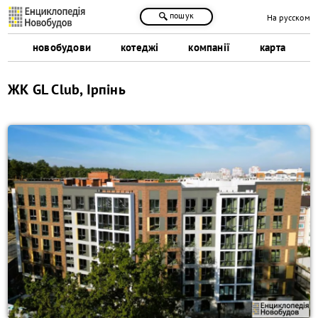
пошук
На русском
новобудови
котеджі
компанії
карта
ЖК GL Club, Ірпінь