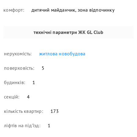
комфорт:
дитячий майданчик, зона відпочинку
технічні параметри
ЖК GL Club
нерухомість:
житлова новобудова
поверховість:
5
будинків:
1
секцій:
4
кількість квартир:
173
ліфтів на під'їзд:
1