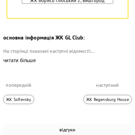
ЖК Борисо Глібський 2, Вишгород
основна інформація
ЖК GL Club
:
На сторінці показані наступні відомості:...
читати більше
попередній
наступний
ЖК Sofievsky
ЖК Regensburg House
відгуки