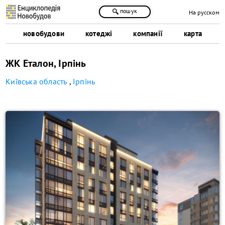
пошук
На русском
новобудови
котеджі
компанії
карта
ЖК Еталон, Ірпінь
Київська область
,
Ірпінь