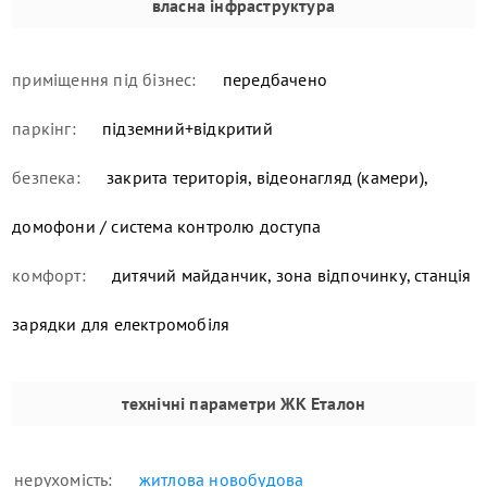
власна інфраструктура
приміщення під бізнес:
передбачено
паркінг:
підземний+відкритий
безпека:
закрита територія, відеонагляд (камери),
домофони / система контролю доступа
комфорт:
дитячий майданчик, зона відпочинку, станція
зарядки для електромобіля
технічні параметри
ЖК Еталон
нерухомість:
житлова новобудова