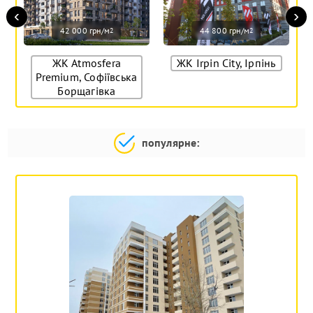
‹
›
42 000 грн/м
44 800 грн/м
2
2
ЖК Atmosfera
ЖК Irpin City, Ірпінь
Premium, Софіївська
Борщагівка
популярне: