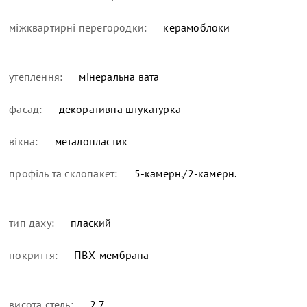
міжквартирні перегородки:
керамоблоки
утеплення:
мінеральна вата
фасад:
декоративна штукатурка
вікна:
металопластик
профіль та склопакет:
5-камерн./2-камерн.
тип даху:
плаский
покриття:
ПВХ-мембрана
висота стель:
2,7