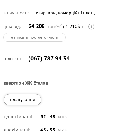
в наявності:
квартири, комерційні площі
2
54 208
ціна від:
грн/м
( 1 210$ )
написати про неточність
(067) 787 94 34
телефон:
квартири
ЖК Еталон
:
планування
однокімнатні:
32 - 48
м.кв.
двокімнатні:
45 - 55
м.кв.