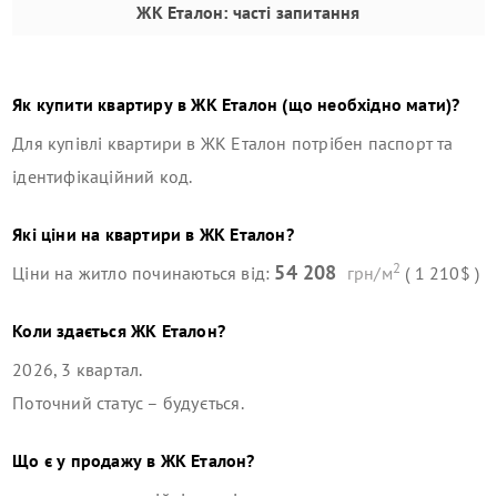
ЖК Еталон
: часті запитання
Як купити квартиру в
ЖК Еталон
(що необхідно мати)?
Для купівлі квартири в
ЖК Еталон
потрібен паспорт та
ідентифікаційний код.
Які ціни на квартири в
ЖК Еталон
?
2
54 208
Ціни на житло починаються від:
грн/м
( 1 210$ )
Коли здається
ЖК Еталон
?
2026, 3 квартал
.
Поточний статус –
будується
.
Що є у продажу в
ЖК Еталон
?