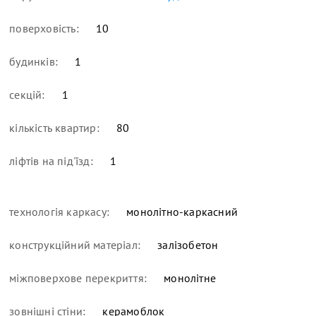
поверховість:
10
будинків:
1
секцій:
1
кількість квартир:
80
ліфтів на під'їзд:
1
технологія каркасу:
монолітно-каркасний
конструкційний матеріал:
залізобетон
міжповерхове перекриття:
монолітне
зовнішні стіни:
керамоблок