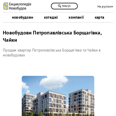
пошук
На русском
новобудови
котеджі
компанії
карта
Новобудови Петропавлівська Борщагівка,
Чайки
Продаж квартир Петропавлівська Борщагівка та Чайки в
новобудовах