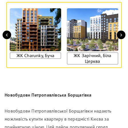
‹
›
ЖК Charunky, Буча
ЖК Зарічний, Біла
Ж
Церква
Новобудови Петропавлівська Борщагівка
Новобудови Петропавлівської Борщагівки надають
можливість купити квартиру в передмісті Києва за
прийнятною ціною. Цей район популярний серед