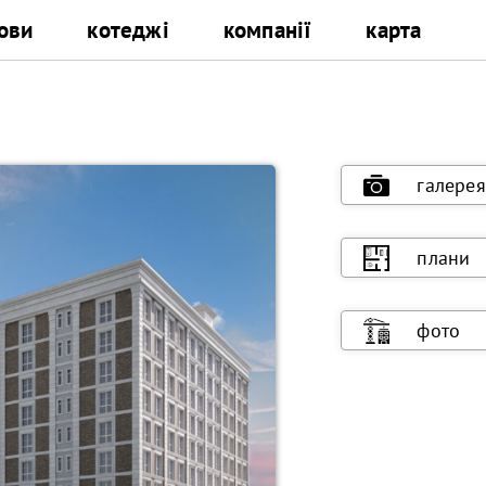
ови
котеджі
компанії
карта
галерея
плани
фото