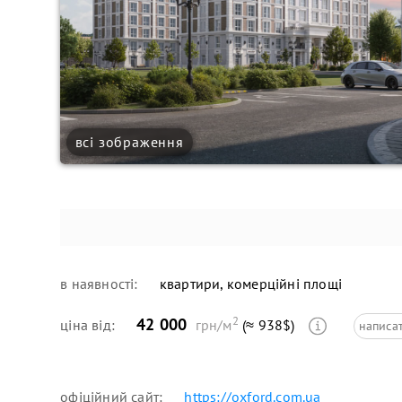
всі зображення
в наявності:
квартири, комерційні площі
2
42 000
ціна від:
грн/м
(≈ 938$)
написа
офіційний сайт:
https://oxford.com.ua