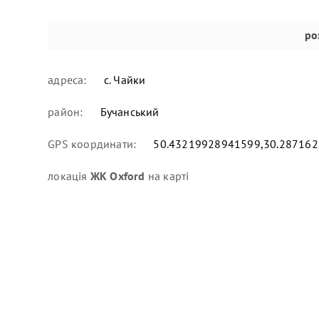
ро
адреса:
с. Чайки
район:
Бучанський
GPS координати:
50.43219928941599,30.28716
локація
ЖК Oxford
на карті