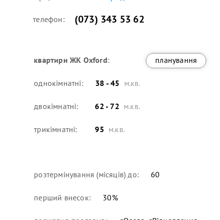
(073) 343 53 62
телефон:
квартири
ЖК Oxford
:
планування
однокімнатні:
38 - 45
м.кв.
двокімнатні:
62 - 72
м.кв.
трикімнатні:
95
м.кв.
розтермінування (місяців) до:
60
перший внесок:
30
%