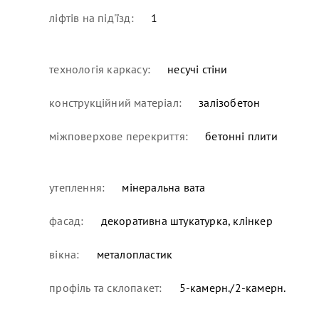
ліфтів на під'їзд:
1
технологія каркасу:
несучі стіни
конструкційний матеріал:
залізобетон
міжповерхове перекриття:
бетонні плити
утеплення:
мінеральна вата
фасад:
декоративна штукатурка, клінкер
вікна:
металопластик
профіль та склопакет:
5-камерн./2-камерн.