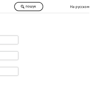
пошук
На русском