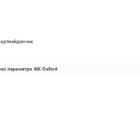
спортмайданчик
ічні параметри
ЖК Oxford