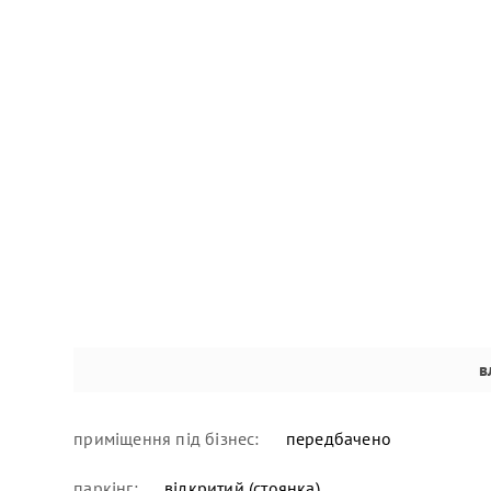
в
приміщення під бізнес:
передбачено
паркінг:
відкритий (стоянка)