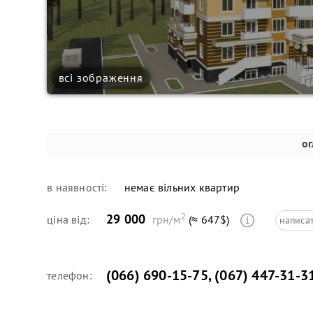
всі зображення
ог
в наявності:
немає вільних квартир
2
29 000
ціна від:
грн/м
(≈ 647$)
написа
(066) 690-15-75
,
(067) 447-31-3
телефон: