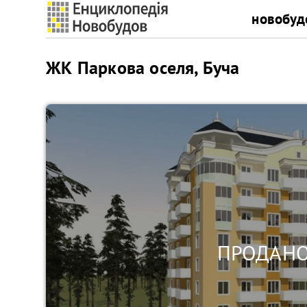
новобуд
ЖК Паркова оселя, Буча