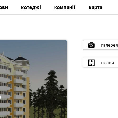
ови
котеджі
компанії
карта
галерея
плани