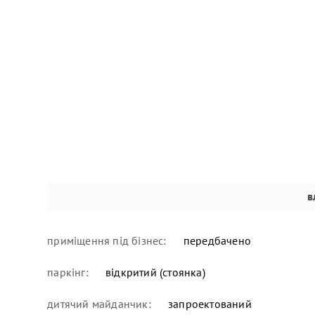
в
приміщення під бізнес:
передбачено
паркінг:
відкритий (стоянка)
дитячий майданчик:
запроектований