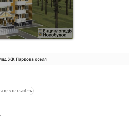
ляд
ЖК Паркова оселя
ти про неточність
1