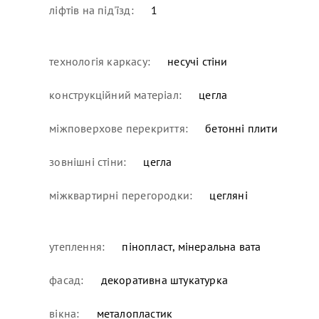
ліфтів на під'їзд:
1
технологія каркасу:
несучі стіни
конструкційний матеріал:
цегла
міжповерхове перекриття:
бетонні плити
зовнішні стіни:
цегла
міжквартирні перегородки:
цегляні
утеплення:
пінопласт, мінеральна вата
фасад:
декоративна штукатурка
вікна:
металопластик