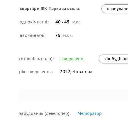
квартири
ЖК Паркова оселя
:
плануван
однокімнатні:
40 - 45
м.кв.
двокімнатні:
78
м.кв.
готовність (стан):
завершено
хід будівн
рік завершення:
2022, 4 квартал
забудовник (девелопер):
Меліоратор