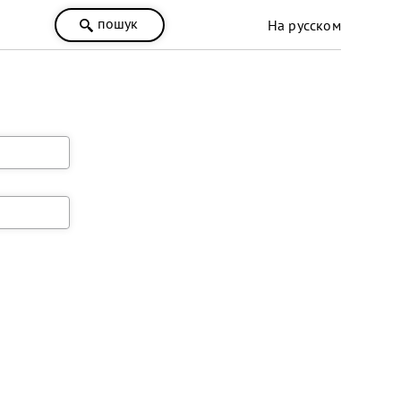
пошук
На русском