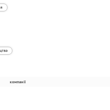
ня
ицтва
компанії