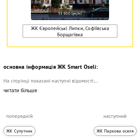
35 900 грн/м
2
ЖК Європейські Липки, Софіївська
Борщагівка
основна інформація
ЖК Smart Oseli
:
На сторінці показані наступні відомості:...
читати більше
попередній
наступний
ЖК Супутник
ЖК Паркова оселя