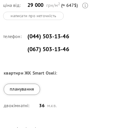
2
29 000
ціна від:
грн/м
(≈ 647$)
написати про неточність
(044) 503-13-46
телефон:
(067) 503-13-46
квартири
ЖК Smart Oseli
:
планування
двокімнатні:
36
м.кв.