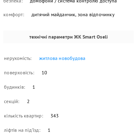
безпека:
домофони / система контролю доступа
комфорт:
дитячий майданчик, зона відпочинку
технічні параметри
ЖК Smart Oseli
нерухомість:
житлова новобудова
поверховість:
10
будинків:
1
секцій:
2
кількість квартир:
343
ліфтів на під'їзд:
1