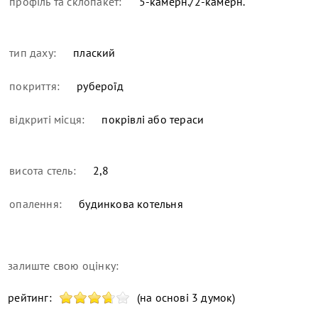
профіль та склопакет:
5-камерн./2-камерн.
тип даху:
плаский
покриття:
рубероїд
відкриті місця:
покрівлі або тераси
висота стель:
2,8
опалення:
будинкова котельня
залиште свою оцінку:
рейтинг:
(на основі 3 думок)