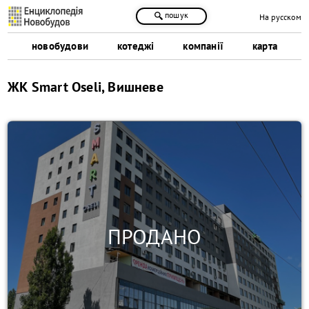
пошук
На русском
новобудови
котеджі
компанії
карта
ЖК Smart Oseli, Вишневе