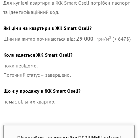
Для купівлі квартири в
ЖК Smart Oseli
потрібен паспорт
та ідентифікаційний код.
Які ціни на квартири в
ЖК Smart Oseli
?
2
29 000
Ціни на житло починаються від:
грн/м
(≈ 647$)
Коли здається
ЖК Smart Oseli
?
поки невідомо.
Поточний статус –
завершено
.
Що є у продажу в
ЖК Smart Oseli
?
немає вільних квартир
.
Підписуйтесь та отримайте ПЕРШИМИ всі нові