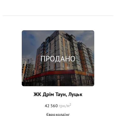
ЖК Дрім Таун, Луцьк
2
42 560
грн/м
Єврохолдінг