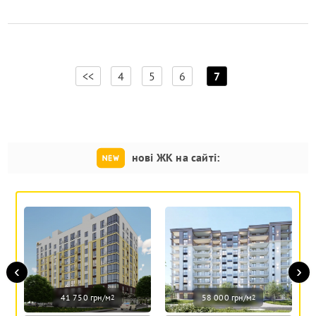
[
]
<<
4
5
6
7
нові ЖК на сайті:
‹
›
41 750 грн/м
58 000 грн/м
2
2