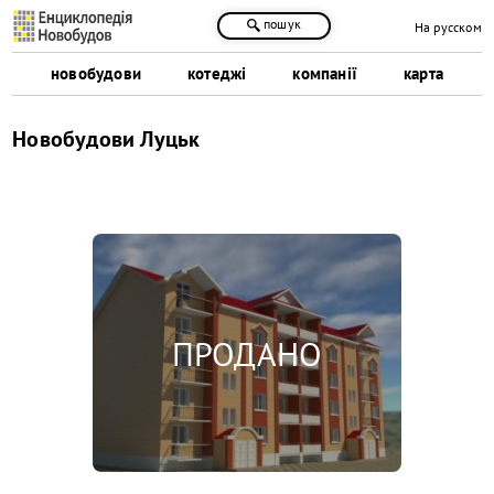
пошук
На русском
новобудови
котеджі
компанії
карта
Новобудови Луцьк