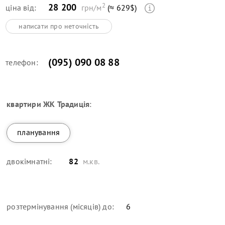
2
28 200
ціна від:
грн/м
(≈ 629$)
написати про неточність
(095) 090 08 88
телефон:
квартири
ЖК Традиція
:
планування
двокімнатні:
82
м.кв.
розтермінування (місяців) до:
6