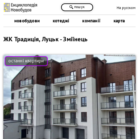
пошук
На русском
новобудови
котеджі
компанії
карта
ЖК Традиція, Луцьк - Зміїнець