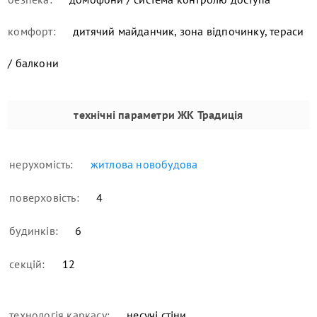
комфорт:
дитячий майданчик, зона відпочинку, тераси
/ балкони
технічні параметри
ЖК Традиція
нерухомість:
житлова новобудова
поверховість:
4
будинків:
6
секцій:
12
технологія каркасу:
несучі стіни