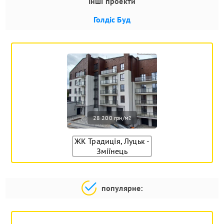
інші проекти
Голдіс Буд
28 200 грн/м
2
ЖК Традиція, Луцьк -
Зміїнець
популярне: