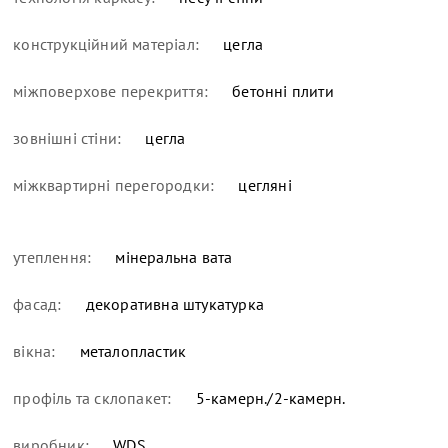
конструкційний матеріал:
цегла
міжповерхове перекриття:
бетонні плити
зовнішні стіни:
цегла
міжквартирні перегородки:
цегляні
утеплення:
мінеральна вата
фасад:
декоративна штукатурка
вікна:
металопластик
профіль та склопакет:
5-камерн./2-камерн.
виробник:
WDS