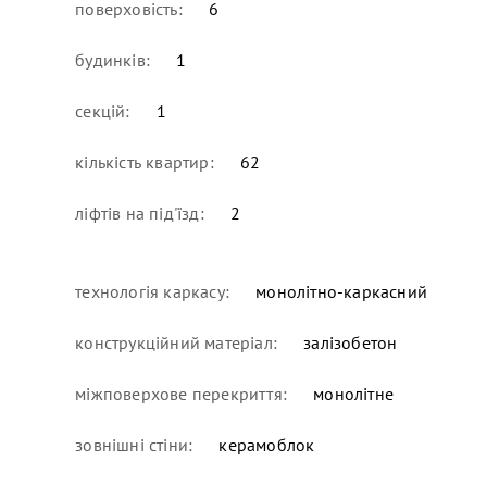
поверховість:
6
будинків:
1
секцій:
1
кількість квартир:
62
ліфтів на під'їзд:
2
технологія каркасу:
монолітно-каркасний
конструкційний матеріал:
залізобетон
міжповерхове перекриття:
монолітне
зовнішні стіни:
керамоблок