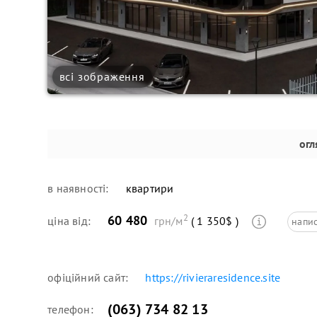
всі зображення
огл
в наявності:
квартири
2
60 480
ціна від:
грн/м
( 1 350$ )
напис
офіційний сайт:
https://rivieraresidence.site
(063) 734 82 13
телефон: