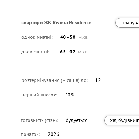
квартири
ЖК Riviera Residence
:
планув
однокімнатні:
40 - 50
м.кв.
двокімнатні:
65 - 92
м.кв.
розтермінування (місяців) до:
12
перший внесок:
30
%
готовність (стан):
будується
хід будівниц
початок:
2026