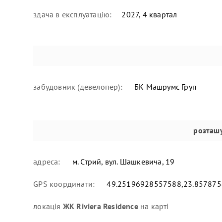
здача в експлуатацію:
2027, 4 квартал
забудовник (девелопер):
БК Машрумс Груп
розташ
адреса:
м. Стрий, вул. Шашкевича, 19
GPS координати:
49.25196928557588,23.85787
локація
ЖК Riviera Residence
на карті