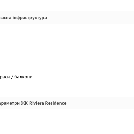
ласна інфраструктура
ераси / балкони
параметри
ЖК Riviera Residence