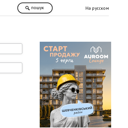
пошук
На русском