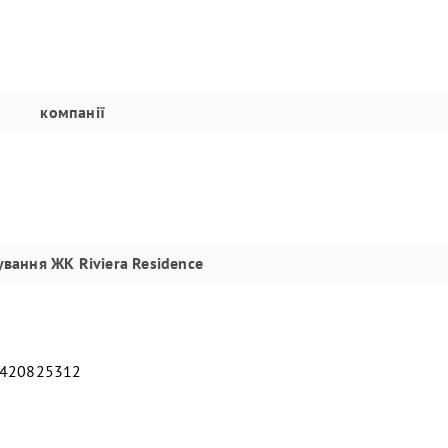
компанії
ування
ЖК Riviera Residence
5420825312