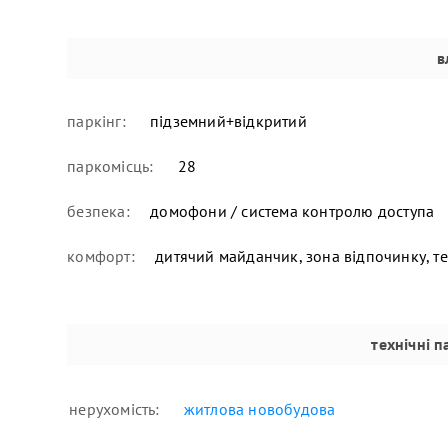
в
паркінг:
підземний+відкритий
паркомісць:
28
безпека:
домофони / система контролю доступа
комфорт:
дитячий майданчик, зона відпочинку, т
технічні 
нерухомість:
житлова новобудова