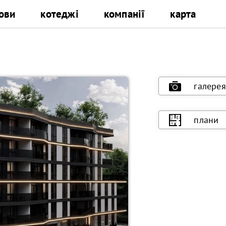
ови
котеджі
компанії
карта
галерея
плани