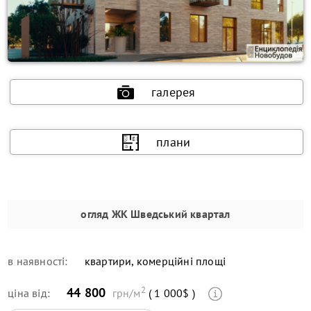
галерея
плани
огляд
ЖК Шведський квартал
в наявності:
квартири, комерційні площі
2
44 800
ціна від:
грн/м
( 1 000$ )