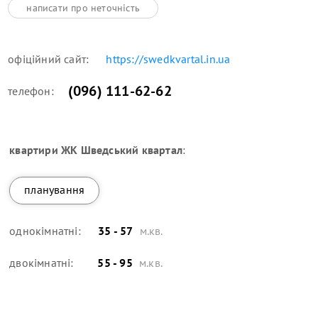
написати про неточність
офіційний сайт:
https://swedkvartal.in.ua
(096) 111-62-62
телефон:
квартири
ЖК Шведський квартал
:
планування
однокімнатні:
35 - 57
м.кв.
двокімнатні:
55 - 95
м.кв.