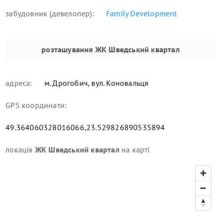
забудовник (девелопер):
Family Development
розташування
ЖК Шведський квартал
адреса:
м. Дрогобич, вул. Коновальця
GPS координати:
49.364060328016066,23.529826890535894
локація
ЖК Шведський квартал
на карті