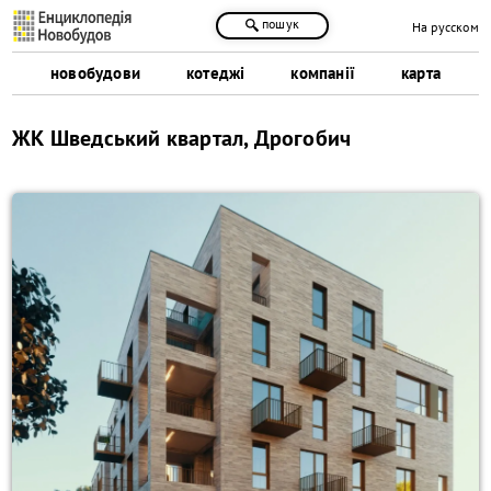
пошук
На русском
новобудови
котеджі
компанії
карта
ЖК Шведський квартал, Дрогобич