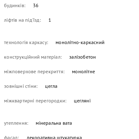
будинків:
36
ліфтів на під'їзд:
1
технологія каркасу:
монолітно-каркасний
конструкційний матеріал:
залізобетон
міжповерхове перекриття:
монолітне
зовнішні стіни:
цегла
міжквартирні перегородки:
цегляні
утеплення:
мінеральна вата
фасад:
декоративна штукатурка