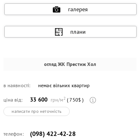
галерея
плани
огляд
ЖК Престиж Хол
в наявності:
немає вільних квартир
2
33 600
ціна від:
грн/м
( 750$ )
написати про неточність
(098) 422-42-28
телефон: