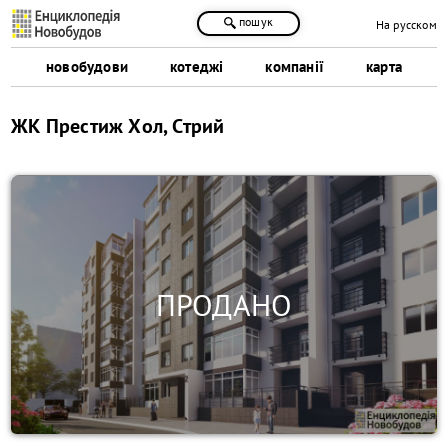
пошук
На русском
новобудови
котеджі
компанії
карта
ЖК Престиж Хол, Стрий