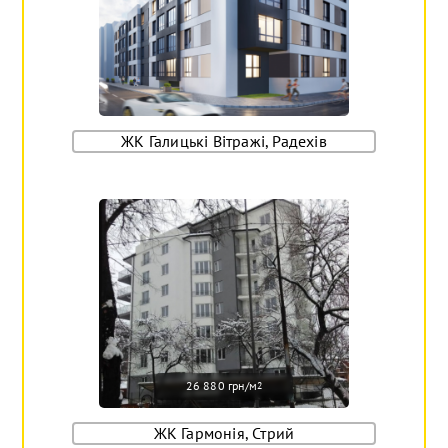
ЖК Галицькі Вітражі, Радехів
26 880 грн/м
2
ЖК Гармонія, Стрий