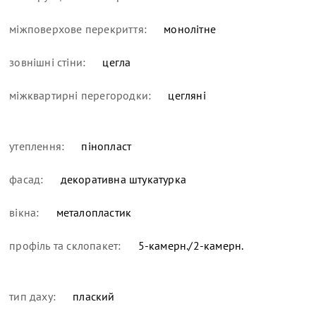
міжповерхове перекриття:
монолітне
зовнішні стіни:
цегла
міжквартирні перегородки:
цегляні
утеплення:
пінопласт
фасад:
декоративна штукатурка
вікна:
металопластик
профіль та склопакет:
5-камерн./2-камерн.
тип даху:
плаский