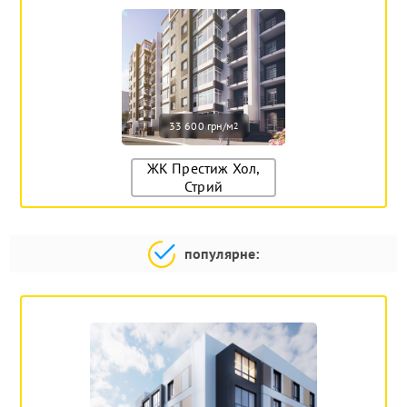
33 600 грн/м
2
ЖК Престиж Хол,
Стрий
популярне: