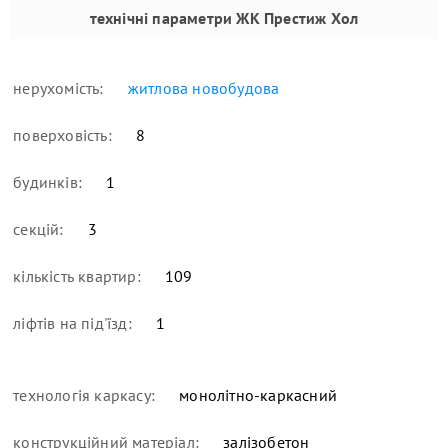
технічні параметри
ЖК Престиж Хол
нерухомість:
житлова новобудова
поверховість:
8
будинків:
1
секцій:
3
кількість квартир:
109
ліфтів на під'їзд:
1
технологія каркасу:
монолітно-каркасний
конструкційний матеріал:
залізобетон