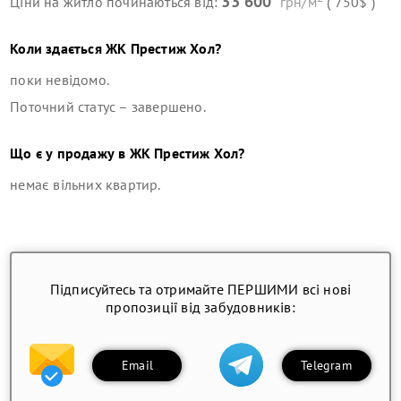
33 600
Ціни на житло починаються від:
грн/м
( 750$ )
Коли здається
ЖК Престиж Хол
?
поки невідомо.
Поточний статус –
завершено
.
Що є у продажу в
ЖК Престиж Хол
?
немає вільних квартир
.
Підписуйтесь та отримайте ПЕРШИМИ всі нові
пропозиції від забудовників:
Email
Telegram