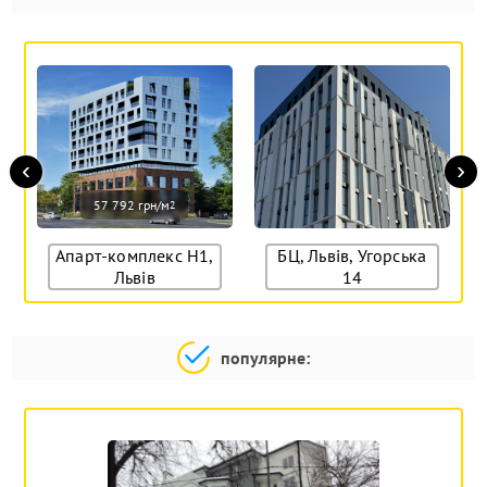
‹
›
57 792 грн/м
2
Апарт-комплекс Н1,
БЦ, Львів, Угорська
Львів
14
популярне: