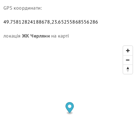
GPS координати:
49.75812824188678,23.65255868556286
локація
ЖК Черляни
на карті