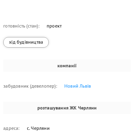
готовність (стан):
проект
хід будівництва
компанії
забудовник (девелопер):
Новий Львів
розташування
ЖК Черляни
адреса:
с. Черляни