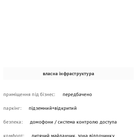
власна інфраструктура
приміщення під бізнес:
передбачено
паркінг:
підземний+відкритий
безпека:
домофони / система контролю доступа
комфорт:
дитячий майданчик, зона відпочинку