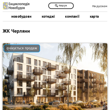
пошук
На русском
новобудови
котеджі
компанії
карта
ЖК Черляни