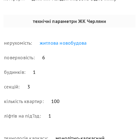
технічні параметри
ЖК Черляни
нерухомість:
житлова новобудова
поверховість:
6
будинків:
1
секцій:
3
кількість квартир:
100
ліфтів на під'їзд:
1
технологія каркасу:
монолітно-каркасний