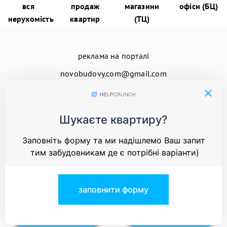
вся
продаж
магазини
офіси (БЦ)
нерухомість
квартир
(ТЦ)
реклама на порталі
novobudovy.com@gmail.com
додати нерухомість (компанію)
© 2026
Енциклопедія Новобудов®
приєднуйтесь до нас у соцмережах:
ПОДЗВОНИТИ
КОНСУЛЬТАЦІЯ