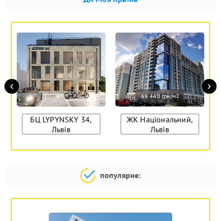
‹
›
69 440 грн/м
2
БЦ LYPYNSKY 34,
ЖК Національний,
Львів
Львів
популярне: