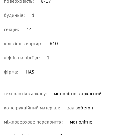
поверховість:
8-17
будинків:
1
секцій:
14
кількість квартир:
610
ліфтів на під'їзд:
2
фірма:
HAS
технологія каркасу:
монолітно-каркасний
конструкційний матеріал:
залізобетон
міжповерхове перекриття:
монолітне