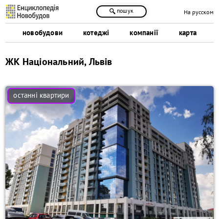
пошук
На русском
новобудови
котеджі
компанії
карта
ЖК Національний, Львів