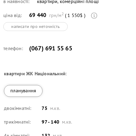
в наявності:
квартири, комерційні площі
2
69 440
ціна від:
грн/м
( 1 550$ )
написати про неточність
(067) 691 55 65
телефон:
квартири
ЖК Національний
:
планування
двокімнатні:
75
м.кв.
трикімнатні:
97 - 140
м.кв.
4+ кімнатні:
132
м.кв.