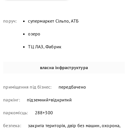
поруч:
супермаркет Сільпо, АТБ
озеро
ТЦ ЛАЗ, Фабрик
власна інфраструктура
приміщення під бізнес:
передбачено
паркінг:
підземний+відкритий
паркомісць:
288+300
безпека:
закрита територія, двір без машин, охорона,