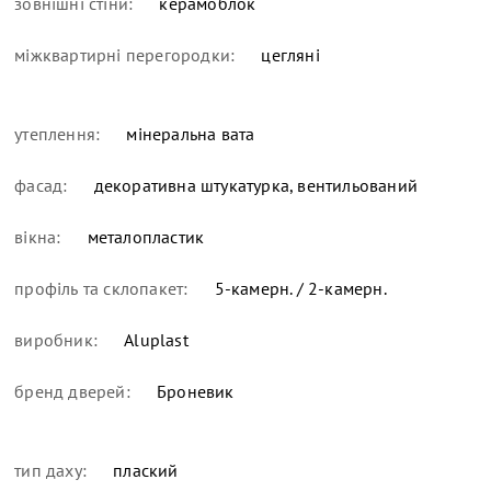
зовнішні стіни:
керамоблок
міжквартирні перегородки:
цегляні
утеплення:
мінеральна вата
фасад:
декоративна штукатурка, вентильований
вікна:
металопластик
профіль та склопакет:
5-камерн. / 2-камерн.
виробник:
Aluplast
бренд дверей:
Броневик
тип даху:
плаский