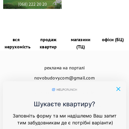
вся
продаж
магазини
офіси (БЦ)
нерухомість
квартир
(ТЦ)
реклама на порталі
novobudovy.com@gmail.com
додати нерухомість (компанію)
© 2026
Енциклопедія Новобудов®
приєднуйтесь до нас у соцмережах: