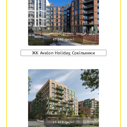
47 040 грн/м
2
ЖК Avalon Holiday, Сокільники
65 408 грн/м
2