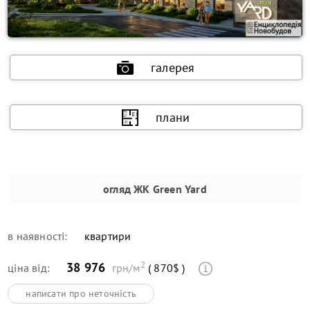
галерея
плани
огляд
ЖК Green Yard
в наявності:
квартири
2
38 976
ціна від:
грн/м
( 870$ )
написати про неточність