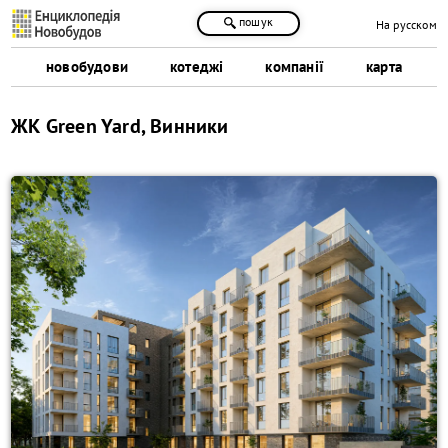
пошук
На русском
новобудови
котеджі
компанії
карта
ЖК Green Yard, Винники