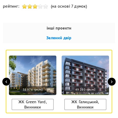
рейтинг:
(на основі 7 думок)
інші проекти
Зелений двір
‹
›
38 976 грн/м
49 280 грн/м
2
2
ЖК Green Yard,
ЖК Галицький,
Винники
Винники