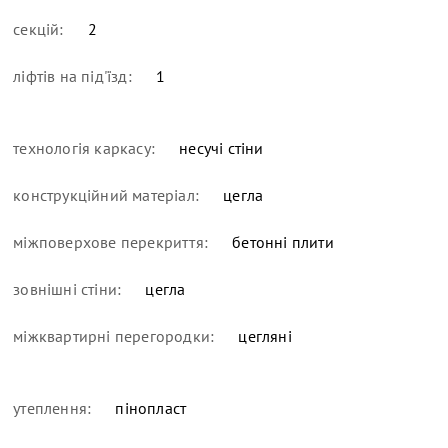
секцій:
2
ліфтів на під'їзд:
1
технологія каркасу:
несучі стіни
конструкційний матеріал:
цегла
міжповерхове перекриття:
бетонні плити
зовнішні стіни:
цегла
міжквартирні перегородки:
цегляні
утеплення:
пінопласт