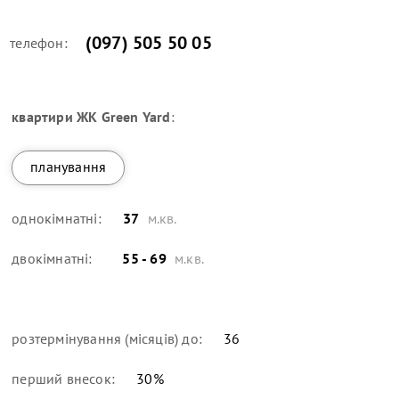
(097) 505 50 05
телефон:
квартири
ЖК Green Yard
:
планування
однокімнатні:
37
м.кв.
двокімнатні:
55 - 69
м.кв.
розтермінування (місяців) до:
36
перший внесок:
30
%