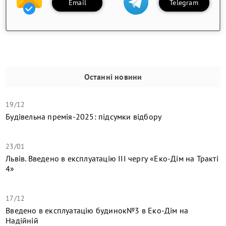
Email
Telegram
Останні новини
19/12
Будівельна премія-2025: підсумки відбору
23/01
Львів. Введено в експлуатацію ІІІ чергу «Еко-Дім на Тракті
4»
17/12
​Введено в експлуатацію будинок№3 в Еко-Дім на
Надійній