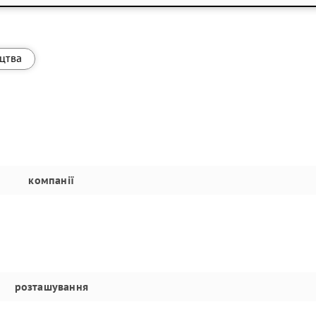
ицтва
компанії
розташування