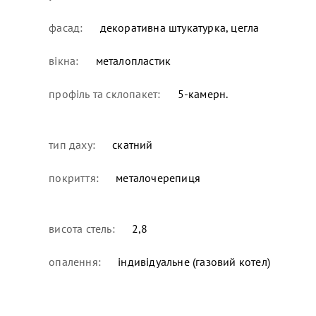
фасад:
декоративна штукатурка, цегла
вікна:
металопластик
профіль та склопакет:
5-камерн.
тип даху:
скатний
покриття:
металочерепиця
висота стель:
2,8
опалення:
індивідуальне (газовий котел)