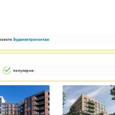
проекти
Буделектромонтаж
популярне: