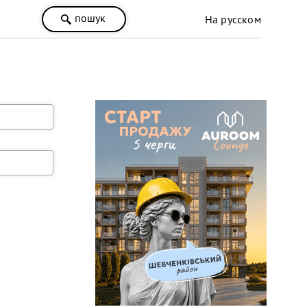
пошук
На русском