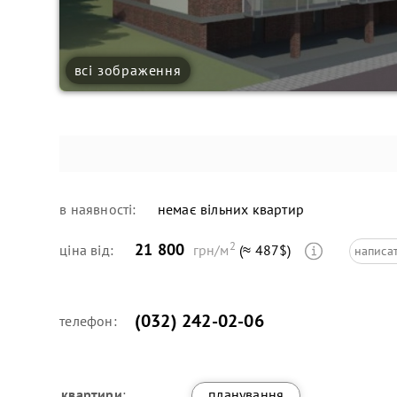
всі зображення
в наявності:
немає вільних квартир
2
21 800
ціна від:
грн/м
(≈ 487$)
написа
(032) 242-02-06
телефон:
квартири
:
планування