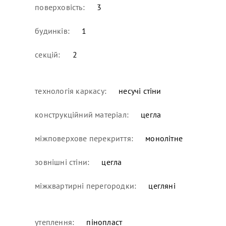
поверховість:
3
будинків:
1
секцій:
2
технологія каркасу:
несучі стіни
конструкційний матеріал:
цегла
міжповерхове перекриття:
монолітне
зовнішні стіни:
цегла
міжквартирні перегородки:
цегляні
утеплення:
пінопласт