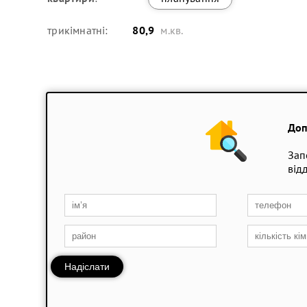
трикімнатні:
80,9
м.кв.
Доп
Зап
від
Надіслати