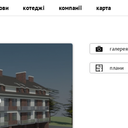
ови
котеджі
компанії
карта
галерея
плани