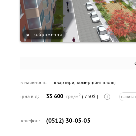
всі зображення
в наявності:
квартири, комерційні площі
2
33 600
ціна від:
грн/м
( 750$ )
написат
(0512) 30-05-05
телефон: