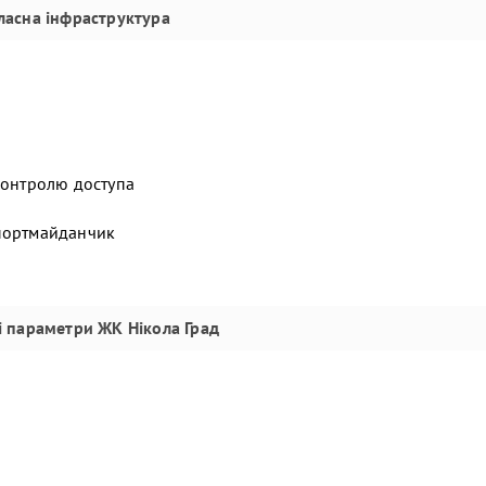
ласна інфраструктура
контролю доступа
спортмайданчик
і параметри
ЖК Нікола Град