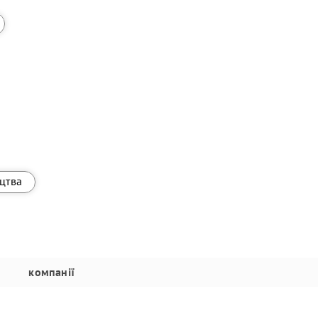
ицтва
компанії