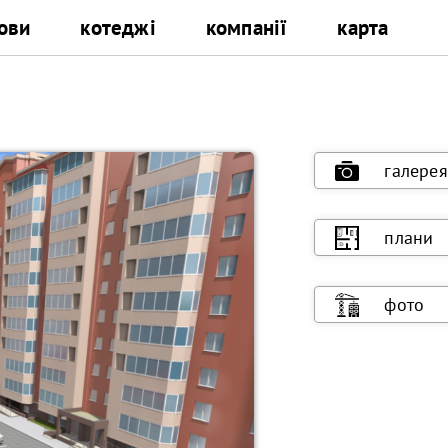
ови
котеджі
компанії
карта
галерея
плани
фото