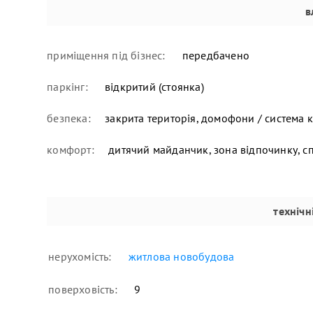
в
приміщення під бізнес:
передбачено
паркінг:
відкритий (стоянка)
безпека:
закрита територія, домофони / система 
комфорт:
дитячий майданчик, зона відпочинку, 
технічн
нерухомість:
житлова новобудова
поверховість:
9