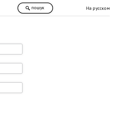
пошук
На русском