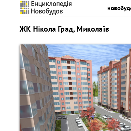
новобуд
ЖК Нікола Град, Миколаїв