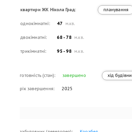
квартири
ЖК Нікола Град
:
планування
однокімнатні:
47
м.кв.
двокімнатні:
68 - 78
м.кв.
трикімнатні:
95 - 98
м.кв.
готовність (стан):
завершено
хід будівн
рік завершення:
2025
забудовник (девелопер):
Корабел