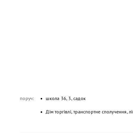
поруч:
школа 36, 3, садок
Дім торгівлі, транспортне сполучення, л