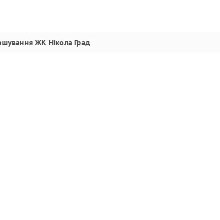
ашування
ЖК Нікола Град