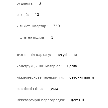
будинків:
3
секцій:
10
кількість квартир:
360
ліфтів на під'їзд:
1
технологія каркасу:
несучі стіни
конструкційний матеріал:
цегла
міжповерхове перекриття:
бетонні плити
зовнішні стіни:
цегла
міжквартирні перегородки:
цегляні