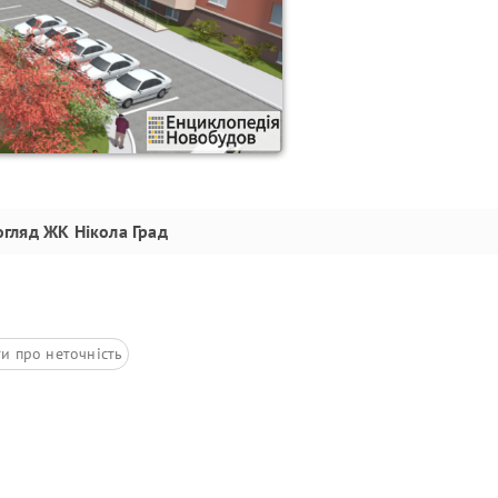
огляд
ЖК Нікола Град
и про неточність