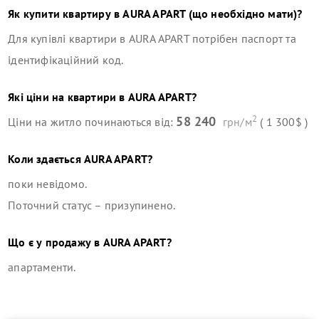
Як купити квартиру в
AURA APART
(що необхідно мати)?
Для купівлі квартири в
AURA APART
потрібен паспорт та
ідентифікаційний код.
Які ціни на квартири в
AURA APART
?
2
58 240
Ціни на житло починаються від:
грн/м
( 1 300$ )
Коли здається
AURA APART
?
поки невідомо.
Поточний статус –
призупинено
.
Що є у продажу в
AURA APART
?
апартаменти
.