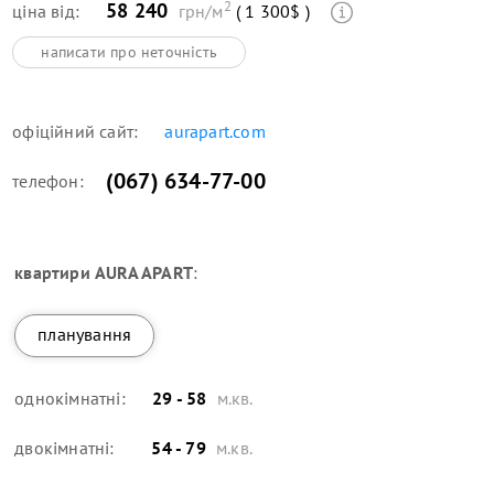
2
58 240
ціна від:
грн/м
( 1 300$ )
написати про неточність
офіційний сайт:
aurapart.com
(067) 634-77-00
телефон:
квартири
AURA APART
:
планування
однокімнатні:
29 - 58
м.кв.
двокімнатні:
54 - 79
м.кв.