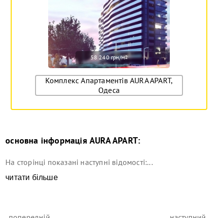
58 240 грн/м
2
Комплекс Апартаментів AURA APART,
Одеса
основна інформація
AURA APART
:
На сторінці показані наступні відомості:...
читати більше
попередній
наступний