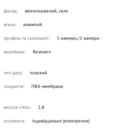
фасад:
вентильований, скло
вікна:
алюміній
профіль та склопакет:
5-камерн./2-камерн.
виробник:
Reynaers
тип даху:
плаский
покриття:
ПВХ-мембрана
висота стель:
2,8
опалення:
індивідуальне (електричне)