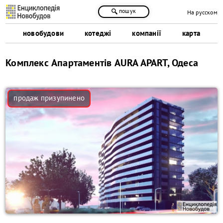
пошук
На русском
новобудови
котеджі
компанії
карта
Комплекс Апартаментів AURA APART, Одеса