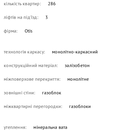
кількість квартир:
286
ліфтів на під'їзд:
3
фірма:
Otis
технологія каркасу:
монолітно-каркасний
конструкційний матеріал:
залізобетон
міжповерхове перекриття:
монолітне
зовнішні стіни:
газоблок
міжквартирні перегородки:
газоблоки
утеплення:
мінеральна вата