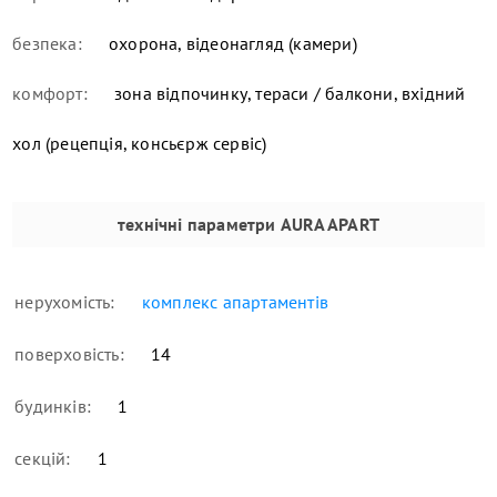
безпека:
охорона, відеонагляд (камери)
комфорт:
зона відпочинку, тераси / балкони, вхідний
хол (рецепція, консьєрж сервіс)
технічні параметри
AURA APART
нерухомість:
комплекс апартаментів
поверховість:
14
будинків:
1
секцій:
1