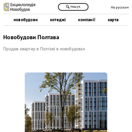
пошук
На русском
новобудови
котеджі
компанії
карта
Новобудови Полтава
Продаж квартир в Полтаві в новобудовах