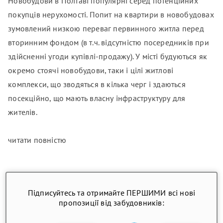
Новобудови в Полтаві популярні серед потенційних
покупців нерухомості. Попит на квартири в новобудовах
зумовлений низкою переваг первинного житла перед
вторинним фондом (в т.ч. відсутністю посередників при
здійсненні угоди купівлі-продажу). У місті будуються як
окремо стоячі новобудови, таки і цілі житлові
комплекси, що зводяться в кілька черг і здаються
посекційно, що мають власну інфраструктуру для
жителів.
читати повністю
Підписуйтесь та отримайте ПЕРШИМИ всі нові
пропозиції від забудовників: