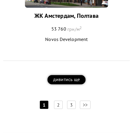
ЖК Амстердам, Полтава
2
53 760
грн/м
Novos Development
дивитись ще
[
]
1
2
3
>>