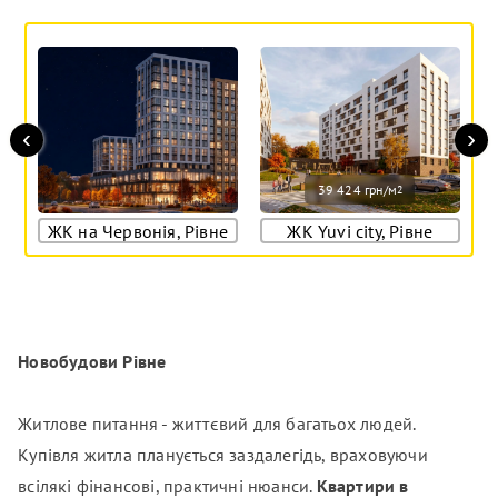
‹
›
39 424 грн/м
2
ЖК на Червонія, Рівне
ЖК Yuvi city, Рівне
Новобудови Рівне
Житлове питання - життєвий для багатьох людей.
Купівля житла планується заздалегідь, враховуючи
всілякі фінансові, практичні нюанси.
Квартири в