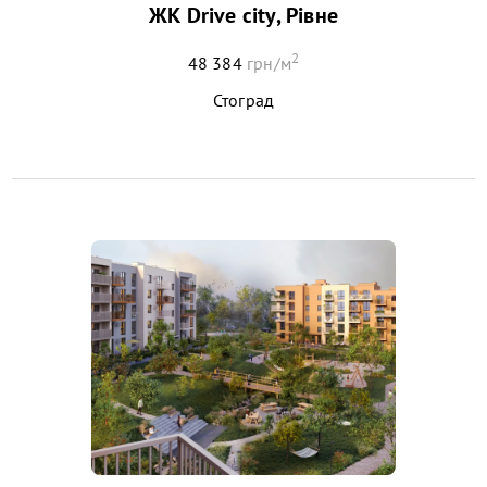
ЖК Drive city, Рівне
2
48 384
грн/м
Стоград