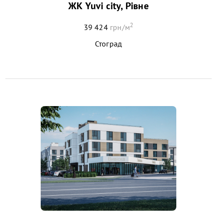
ЖК Yuvi city, Рівне
2
39 424
грн/м
Стоград