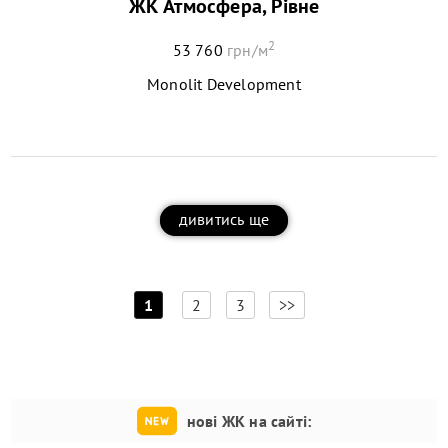
ЖК Атмосфера, Рівне
2
53 760
грн/м
Monolit Development
дивитись ще
[
]
1
2
3
>>
нові ЖК на сайті: