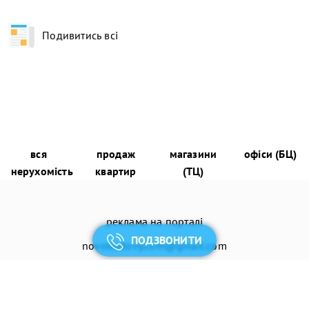
Подивитись всі
вся
продаж
магазини
офіси (БЦ)
нерухомість
квартир
(ТЦ)
реклама на порталі
ПОДЗВОНИТИ
novobudovy.com@gmail.com
додати нерухомість (компанію)