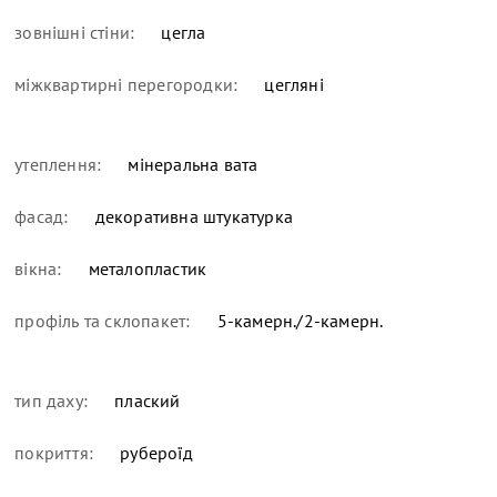
зовнішні стіни:
цегла
міжквартирні перегородки:
цегляні
утеплення:
мінеральна вата
фасад:
декоративна штукатурка
вікна:
металопластик
профіль та склопакет:
5-камерн./2-камерн.
тип даху:
плаский
покриття:
рубероїд