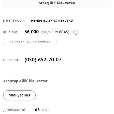
огляд
ЖК Манхетен
в наявності:
немає вільних квартир
2
36 000
ціна від:
грн/м
(≈ 804$)
написати про неточність
(050) 652-70-07
телефон:
квартири
ЖК Манхетен
:
планування
двокімнатні:
65
м.кв.