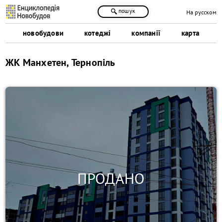
пошук
На русском
новобудови
котеджі
компанії
карта
ЖК Манхетен, Тернопіль