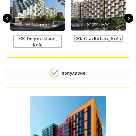
‹
›
66 752 грн/м
67 200 грн/м
2
2
ЖК Dnipro Island,
ЖК Gravity Park, Київ
Київ
популярне: