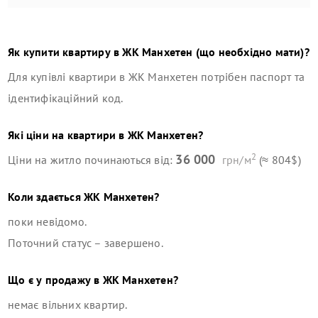
Як купити квартиру в
ЖК Манхетен
(що необхідно мати)?
Для купівлі квартири в
ЖК Манхетен
потрібен паспорт та
ідентифікаційний код.
Які ціни на квартири в
ЖК Манхетен
?
2
36 000
Ціни на житло починаються від:
грн/м
(≈ 804$)
Коли здається
ЖК Манхетен
?
поки невідомо.
Поточний статус –
завершено
.
Що є у продажу в
ЖК Манхетен
?
немає вільних квартир
.