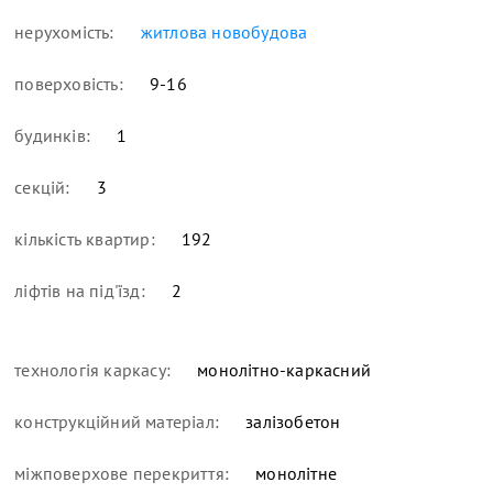
нерухомість:
житлова новобудова
поверховість:
9-16
будинків:
1
секцій:
3
кількість квартир:
192
ліфтів на під'їзд:
2
технологія каркасу:
монолітно-каркасний
конструкційний матеріал:
залізобетон
міжповерхове перекриття:
монолітне