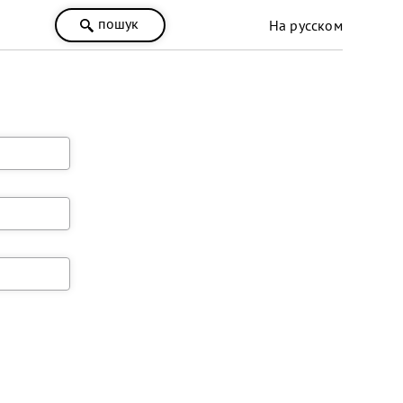
пошук
На русском