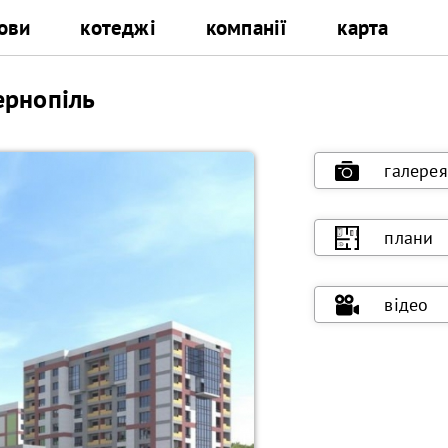
ови
котеджі
компанії
карта
ернопіль
галерея
плани
відео