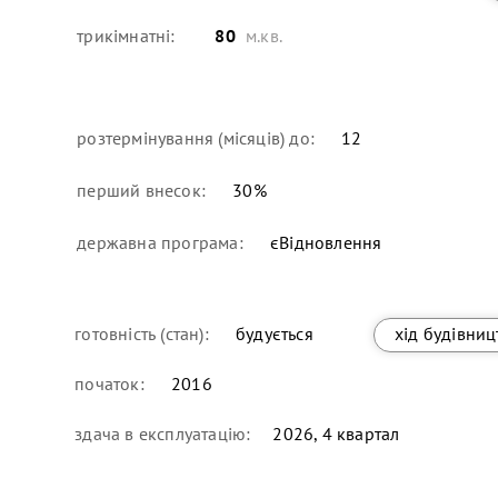
трикімнатні:
80
м.кв.
розтермінування (місяців) до:
12
перший внесок:
30
%
державна програма:
єВідновлення
готовність (стан):
будується
хід будівниц
початок:
2016
здача в експлуатацію:
2026, 4 квартал