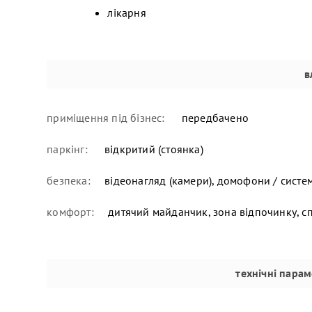
лікарня
в
приміщення під бізнес:
передбачено
паркінг:
відкритий (стоянка)
безпека:
відеонагляд (камери), домофони / систе
комфорт:
дитячий майданчик, зона відпочинку, 
технічні пара