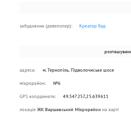
забудовник (девелопер):
Креатор Буд
розташуван
адреса:
м. Тернопіль, Підволочиське шосе
мікрорайон:
№6
GPS координати:
49.547257,25.639611
локація
ЖК Варшавський Мікрорайон
на карті