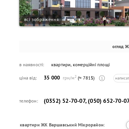
всі зображення
огляд
ЖК
в наявності:
квартири, комерційні площі
2
35 000
ціна від:
грн/м
(≈ 781$)
написа
(0352) 52-70-07
,
(050) 652-70-0
телефон:
квартири
ЖК Варшавський Мікрорайон
: