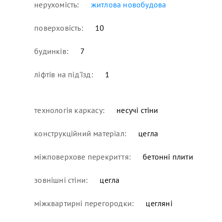
нерухомість:
житлова новобудова
поверховість:
10
будинків:
7
ліфтів на під'їзд:
1
технологія каркасу:
несучі стіни
конструкційний матеріал:
цегла
міжповерхове перекриття:
бетонні плити
зовнішні стіни:
цегла
міжквартирні перегородки:
цегляні