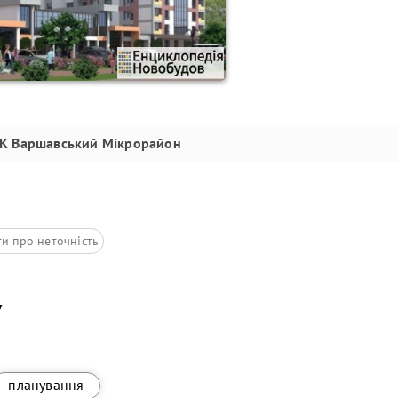
 Варшавський Мікрорайон
ти про неточність
7
планування