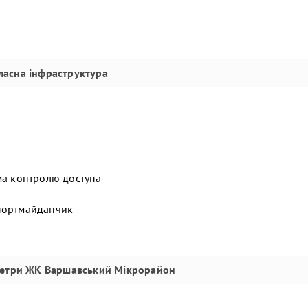
ласна інфраструктура
ма контролю доступа
спортмайданчик
метри
ЖК Варшавський Мікрорайон