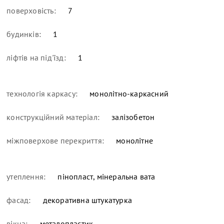
поверховість:
7
будинків:
1
ліфтів на під'їзд:
1
технологія каркасу:
монолітно-каркасний
конструкційний матеріал:
залізобетон
міжповерхове перекриття:
монолітне
утеплення:
пінопласт, мінеральна вата
фасад:
декоративна штукатурка
вікна:
металопластик