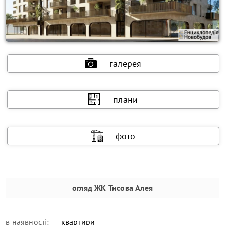
галерея
плани
фото
огляд
ЖК Тисова Алея
в наявності:
квартири