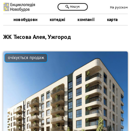
пошук
На русском
новобудови
котеджі
компанії
карта
ЖК Тисова Алея, Ужгород