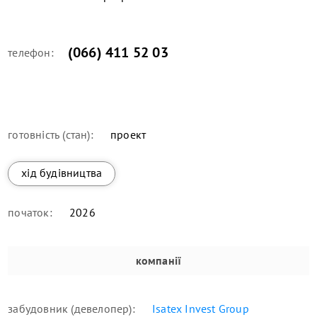
(066) 411 52 03
телефон:
готовність (стан):
проект
хід будівництва
початок:
2026
компанії
забудовник (девелопер):
Isatex Invest Group