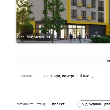
всі зображення
о
в наявності:
квартири, комерційні площі
готовність (стан):
проект
хід будівництв