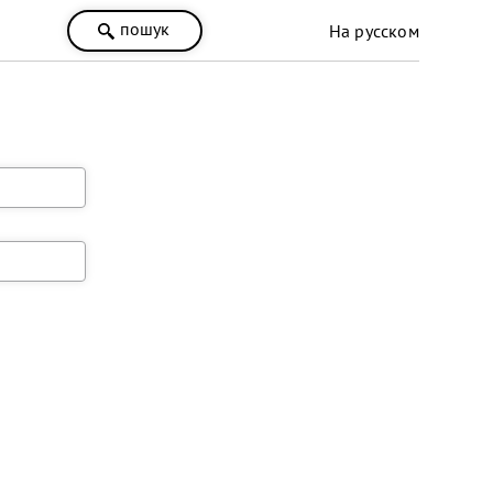
пошук
На русском