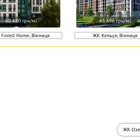
60 480 грн/м
45 696 грн/м
2
2
 Forest Home, Вінниця
ЖК Кельце, Вінниця
ЖК Озе