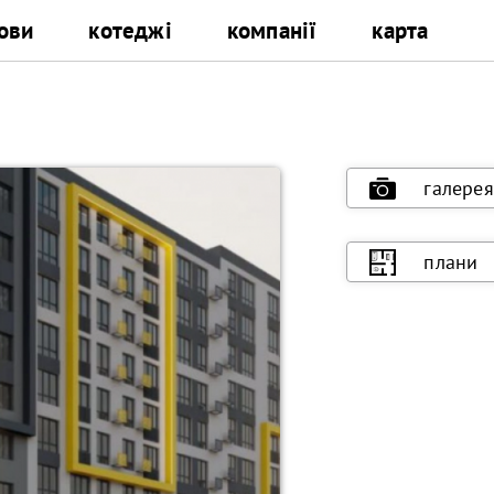
ови
котеджі
компанії
карта
галерея
плани