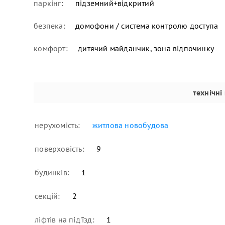
паркінг:
підземний+відкритий
безпека:
домофони / система контролю доступа
комфорт:
дитячий майданчик, зона відпочинку
технічні
нерухомість:
житлова новобудова
поверховість:
9
будинків:
1
секцій:
2
ліфтів на під'їзд:
1