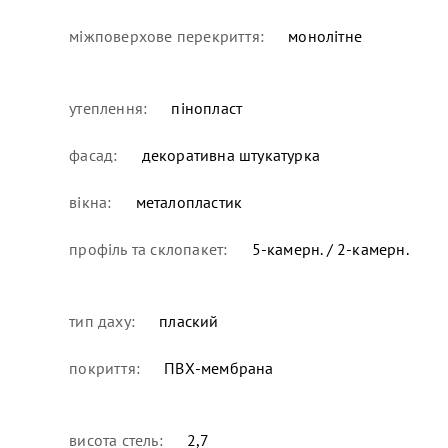
міжповерхове перекриття:
монолітне
утеплення:
пінопласт
фасад:
декоративна штукатурка
вікна:
металопластик
профіль та склопакет:
5-камерн. / 2-камерн.
тип даху:
плаский
покриття:
ПВХ-мембрана
висота стель:
2,7