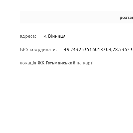
розта
адреса:
м. Вінниця
GPS координати:
49.243253516018704,28.5362
локація
ЖК Гетьманський
на карті