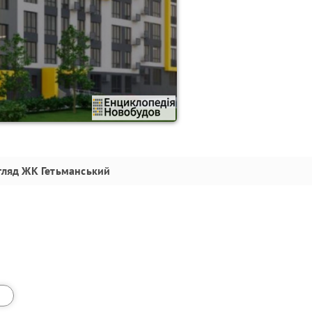
гляд
ЖК Гетьманський
а