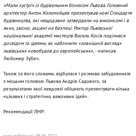
«Мали зустріч із будівельним бізнесом Львова. Головний
архітектор Антон Коломєйцев презентував нові Стандарти
будівництва, які нещодавно затвердили на виконкомі і в
яких, звісно, акцент на безпеці. Ректор Львівської
національної академії мистецтв Василь Косів поділився
досвідом та ідеями, як наблизити «зовнішній вигляд»
львівських новобудов до європейських»
, - написав
Любомир Зубач.
Також за його словами, відбулася і розмова забудовників
з міським головою Львова Андрія Садового, за
результатами якої невдовзі обіцяють презентувати кілька
«цікавих і стратегічно важливих ідей».
Рекомендації ЛМР:
дата публікації: 09.06.2022