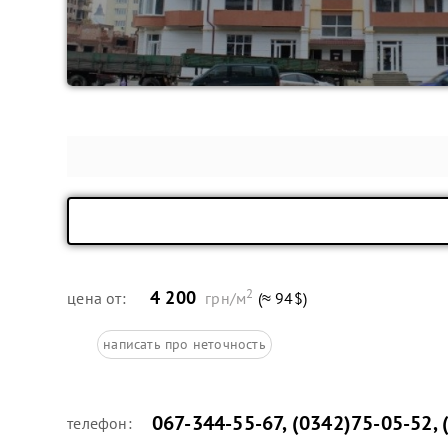
2
4 200
цена от:
грн/м
(≈ 94$)
написать про неточность
067-344-55-67
,
(0342)75-05-52
,
телефон: