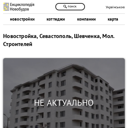
поиск
Українською
новостройки
коттеджи
компании
карта
Новостройка, Севастополь, Шевченка, Мол.
Строителей