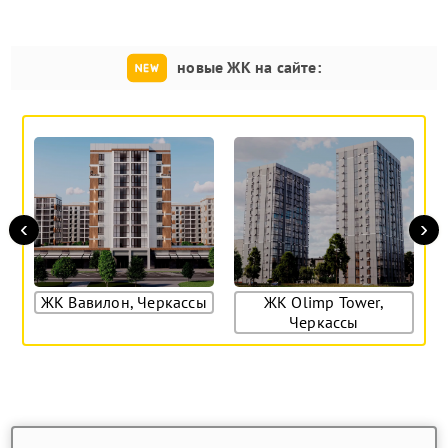
новые ЖК на сайте:
‹
›
ЖК Вавилон, Черкассы
ЖК Olimp Tower,
R
Черкассы