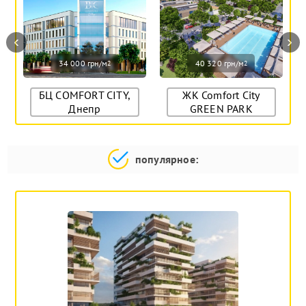
‹
›
34 000 грн/м
40 320 грн/м
2
2
БЦ COMFORT CITY,
ЖК Comfort City
Днепр
GREEN PARK
популярное: