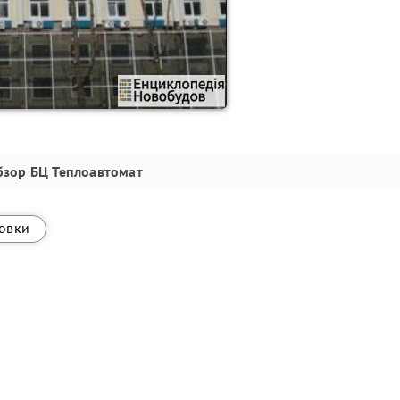
бзор
БЦ Теплоавтомат
овки