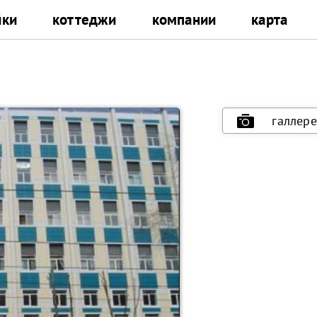
йки
коттеджи
компании
карта
галлере