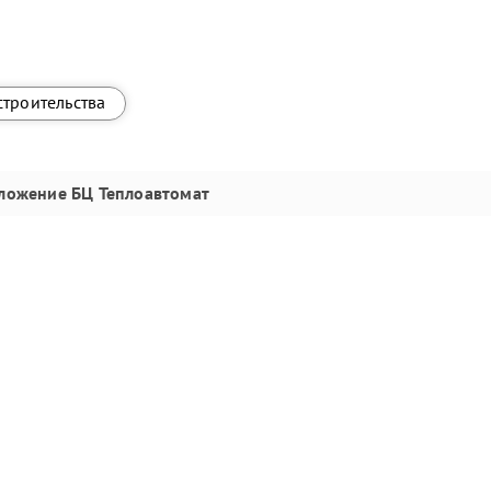
строительства
ложение
БЦ Теплоавтомат