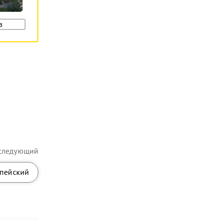
в
следующий
пейский