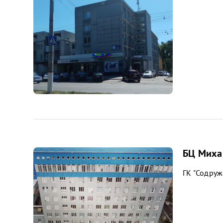
БЦ Миха
ГК "Содруж