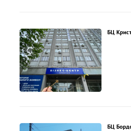
БЦ Крист
БЦ Борд