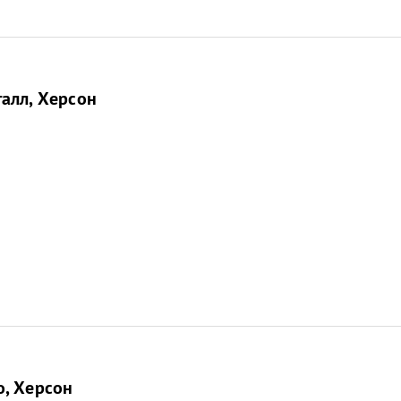
алл, Херсон
о, Херсон