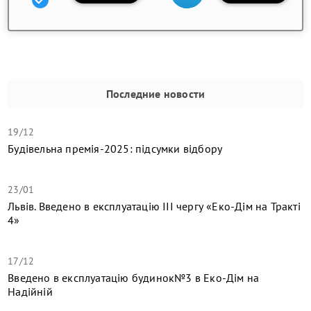
Последние новости
19/12
Будівельна премія-2025: підсумки відбору
23/01
Львів. Введено в експлуатацію ІІІ чергу «Еко-Дім на Тракті
4»
17/12
​Введено в експлуатацію будинок№3 в Еко-Дім на
Надійній