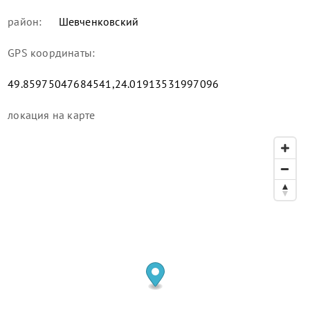
район:
Шевченковский
GPS координаты:
49.85975047684541,24.01913531997096
локация
на карте