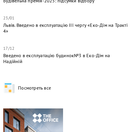
Будівельна премія-2025: підсумки відбору
23/01
Львів. Введено в експлуатацію ІІІ чергу «Еко-Дім на Тракті
4»
17/12
​Введено в експлуатацію будинок№3 в Еко-Дім на
Надійній
Посмотреть все