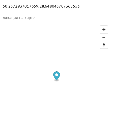
50.2572937017659,28.648045707368553
локация
на карте