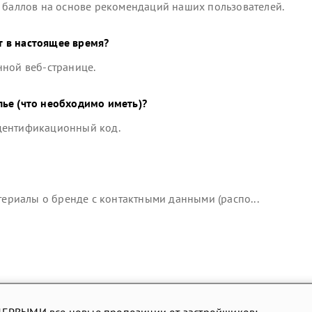
 баллов на основе рекомендаций наших пользователей.
 в настоящее время?
нной веб-странице.
лье
(что необходимо иметь)?
идентификационный код.
риалы о бренде с контактными данными (распо...
ПЕРВЫМИ все новые пропозиции от застройщиков: