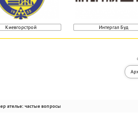
Киевгорстрой
Интергал Буд
Ар
ер ателье
: частые вопросы