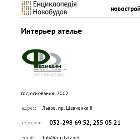
новостро
Интерьер ателье
год основания:
2002
адрес:
Львов, пр. Шевченка 8
032-298 69 52
,
255 05 21
телефон:
email:
fpb@org.lviv.net