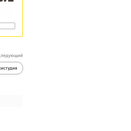
следующий
хистудия