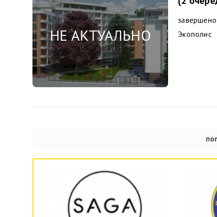
(2 очере
завершено
Экополис
по