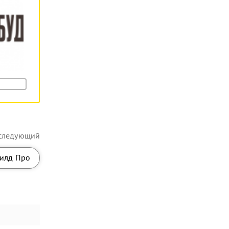
следующий
илд Про