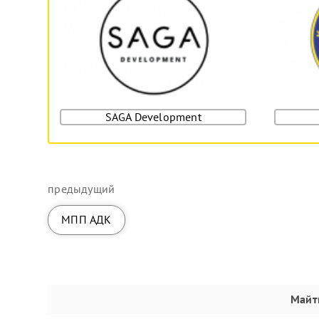
SAGA Development
предыдущий
МПП АДК
Майт