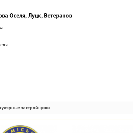
ва Оселя, Луцк, Ветеранов
ка
селя
пулярные застройщики