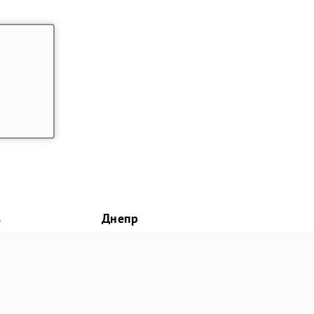
в
Днепр