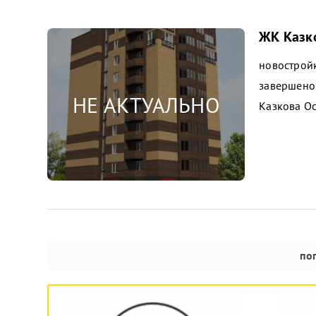
ЖК Казко
новострой
завершено
Казкова О
по