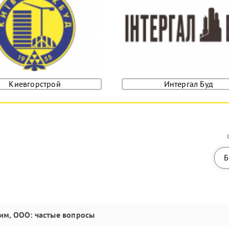
Киевгорстрой
Интергал Буд
Б
им, ООО
: частые вопросы