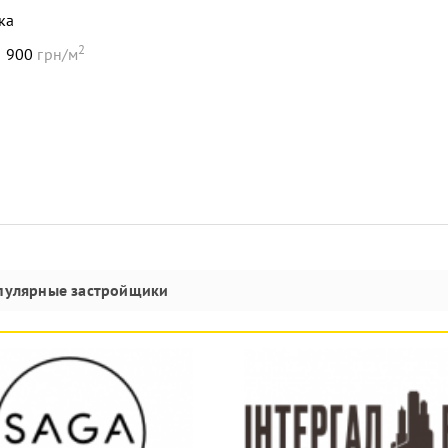
ка
2
 900
грн/м
пулярные застройщики