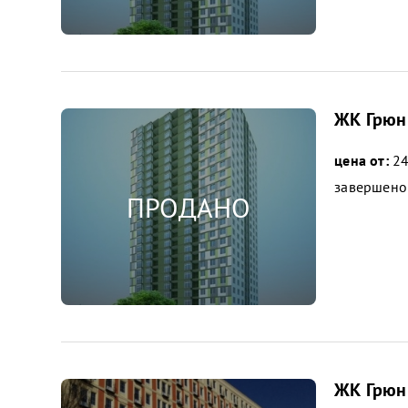
ЖК Грюнв
цена от:
24
завершено
ЖК Грюнв