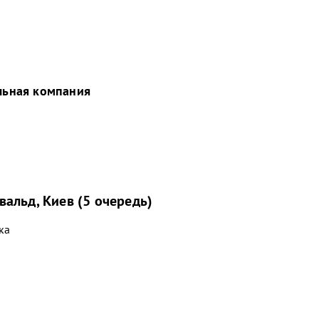
льная компания
альд, Киев (5 очередь)
ка