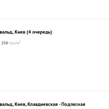
альд, Киев (4 очередь)
2
 250
грн/м
альд, Киев, Клавдиевская - Подлесная