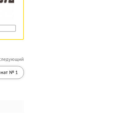
следующий
инат № 1